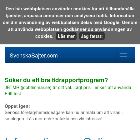
Den här webbplatsen använder cookies för att tillhandahålla
tjänster, anpassa annonser och analysera trafik. Information
Sök i katalogen eller på webben:
om din användning av webbplatsen delas med Google. Genom
att använda webbplatsen godkänner du användningen av
cookies.
Läs mer
Jag fattar!
SvenskaSajter.com
Mobilan
meny
för
svenska
Söker du ett bra tidrapportprogram?
JBTMR (jobbtimmar.se) är ditt val. Lågt pris - enkelt att använda.
Fritt test.
Öppet igen!
Seriösa företag/hemsideägare kan nu anmäla om att visas i
katalogen. Läs mer och kontakta oss vid intresse!