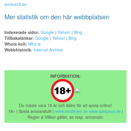
sunlux24.se
Mer statistik om den här webbplatsen
Indexerade sidor:
Google
|
Yahoo!
|
Bing
Tillbakalänkar:
Google
|
Yahoo!
|
Bing
Whois koll:
Who.is
Webbhistorik:
Internet Archive
INFORMATION:
Du måste vara 18 år och äldre för att spela online!
18+ | Spela ansvarsfullt |
www.stodlinjen.se
www.spelpaus.se
|
Regler & Villkor gäller, se resp. annonsör.