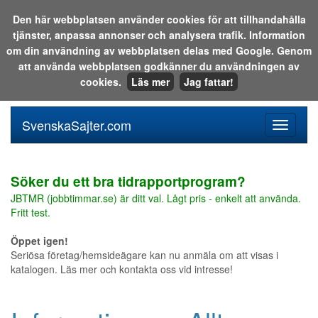
Den här webbplatsen använder cookies för att tillhandahålla
tjänster, anpassa annonser och analysera trafik. Information
Sök i katalogen eller på webben:
om din användning av webbplatsen delas med Google. Genom
att använda webbplatsen godkänner du användningen av
cookies.
Läs mer
Jag fattar!
SvenskaSajter.com
Mobilan
meny
för
svenska
Söker du ett bra tidrapportprogram?
JBTMR (jobbtimmar.se) är ditt val. Lågt pris - enkelt att använda.
Fritt test.
Öppet igen!
Seriösa företag/hemsideägare kan nu anmäla om att visas i
katalogen. Läs mer och kontakta oss vid intresse!