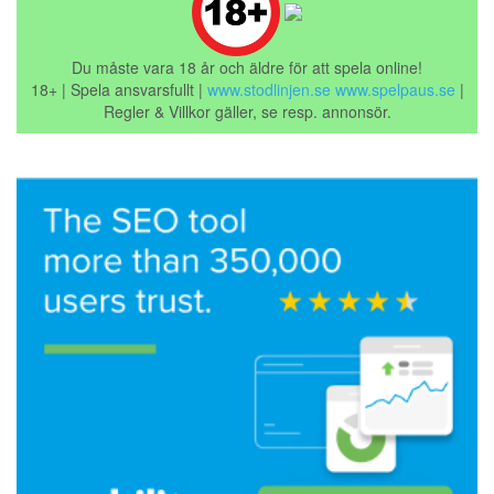
Du måste vara 18 år och äldre för att spela online!
18+ | Spela ansvarsfullt |
www.stodlinjen.se
www.spelpaus.se
|
Regler & Villkor gäller, se resp. annonsör.