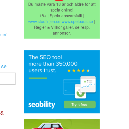
Du måste vara 18 år och äldre för att
spela online!
18+ | Spela ansvarsfullt |
www.stodlinjen.se
www.spelpaus.se
|
Regler & Villkor gäller, se resp.
annonsör.
ler
.se
 &