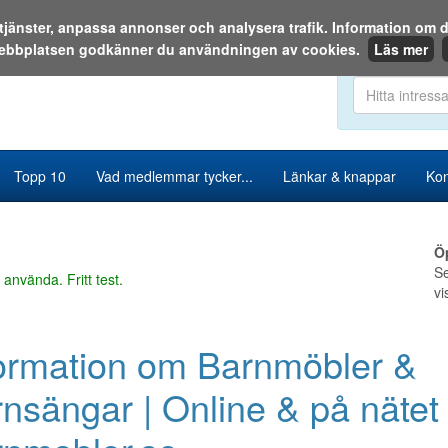
a tjänster, anpassa annonser och analysera trafik. Information o
ebbplatsen godkänner du användningen av cookies.
Läs mer
Sök i katalog
Topp 10
Vad medlemmar tycker...
Länkar & knappar
Kon
Ö
Se
 använda. Fritt test.
vi
ormation om Barnmöbler &
nsängar | Online & på nätet 