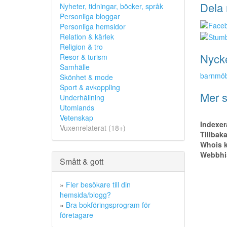
Dela 
Nyheter, tidningar, böcker, språk
Personliga bloggar
Personliga hemsidor
Relation & kärlek
Religion & tro
Nyck
Resor & turism
Samhälle
barnmöb
Skönhet & mode
Sport & avkoppling
Mer s
Underhållning
Utomlands
Vetenskap
Indexer
Vuxenrelaterat (18+)
Tillbak
Whois k
Webbhis
Smått & gott
»
Fler besökare till din
hemsida/blogg?
»
Bra bokföringsprogram för
företagare