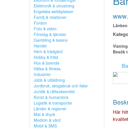
Bar
Ekonomi & försäkringar
Elektronik & utrustning
Engelska webbplatser
www.
Familj & relationer
Fordon
Länken 
Foto & video
Kategor
Företag & tjänster
Gambling & kasino
Handel
Visning
Hem & trädgård
Besök t
Hobby & fritid
Hus & boende
Ba
Hälsa & fitness
Industrier
Jobb & utbildning
Jordbruk, skogsbruk och fiske
Juridik & rättsväsendet
Konst & humaniora
Beskr
Logistik & transporter
Länder & regioner
Här hi
Mat & dryck
kvalit
Medicin & vård
Mobil & SMS