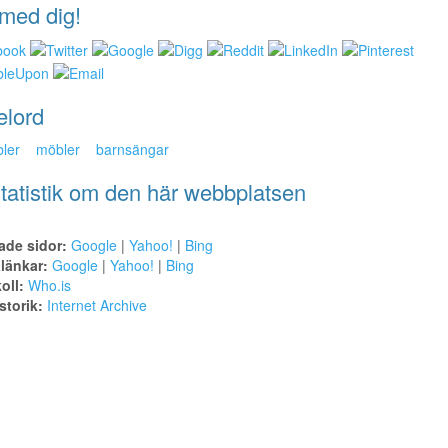
med dig!
elord
ler
möbler
barnsängar
tatistik om den här webbplatsen
ade sidor:
Google
|
Yahoo!
|
Bing
alänkar:
Google
|
Yahoo!
|
Bing
oll:
Who.is
torik:
Internet Archive