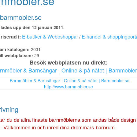
nmobler.se
barnmobler.se
lades upp den 12 januari 2011.
iserad i:
E-butiker & Webbshoppar
/
E-handel & shoppingporta
ar i katalogen:
2031
ill webbplatsen:
29
Besök webbplatsen nu direkt:
rnmöbler & Barnsängar | Online & på nätet | Barnmobler
ivning
ttar du de allra finaste barnmöblerna som andas både design
et. Välkommen in och inred dina drömmars barnrum.