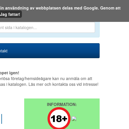
m din användning av webbplatsen delas med Google. Genom att
Den 9 augusti 2026
Jag fattar!
en eller på webben:
takt
ppet igen!
riösa företag/hemsideägare kan nu anmäla om att
sas i katalogen. Läs mer och kontakta oss vid intresse!
INFORMATION:
|