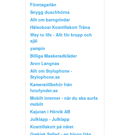
Företagarlån
Snygg duschhörna
Allt om barngrindar
Hälsokost Kosttillskott Träna
Way to life - Allt för kropp och
själ
yampin
Billiga Maskeradkläder
Aron Langnas
Allt om Stylophone -
Stylophone.se
Kameratillbehör från
fotofyndet.se
Mobilt internet - när du ska surfa
mobilt
Kajutan i Hörvik AB
Julklapp - Julklapp
Kosttillskott på nätet
Grekisk Sallad - en blogg från