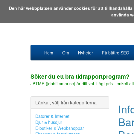
Den här webbplatsen använder cookies för att tillhandahåll
använda w
Hem
Om
Nyheter
Få bättre SEO
Söker du ett bra tidrapportprogram?
JBTMR (jobbtimmar.se) är ditt val. Lågt pris - enkelt att
Länkar, välj från kategorierna
Inf
Datorer & Internet
Bar
Djur & husdjur
E-butiker & Webbshoppar