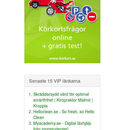
Senaste 15 VIP länkarna
Skräddarsydd vård för optimal
smärtfrihet | Kiropraktor Malmö |
Kroppia
Helloclean.se - So fresh, so Hello
Clean
Myacademy.se - Digital läxhjälp
från toppstudenter!