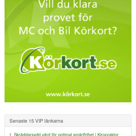
Senaste 15 VIP länkarna
Skräddarsydd vård för optimal smärtfrihet | Kiropraktor