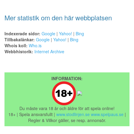
Mer statistik om den här webbplatsen
Indexerade sidor:
Google
|
Yahoo!
|
Bing
Tillbakalänkar:
Google
|
Yahoo!
|
Bing
Whois koll:
Who.is
Webbhistorik:
Internet Archive
INFORMATION:
Du måste vara 18 år och äldre för att spela online!
18+ | Spela ansvarsfullt |
www.stodlinjen.se
www.spelpaus.se
|
Regler & Villkor gäller, se resp. annonsör.