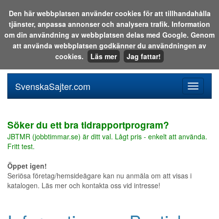
Den här webbplatsen använder cookies för att tillhandahålla
tjänster, anpassa annonser och analysera trafik. Information
Sök i katalogen eller på webben:
om din användning av webbplatsen delas med Google. Genom
att använda webbplatsen godkänner du användningen av
cookies.
Läs mer
Jag fattar!
SvenskaSajter.com
Mobilan
meny
för
svenska
Söker du ett bra tidrapportprogram?
JBTMR (jobbtimmar.se) är ditt val. Lågt pris - enkelt att använda.
Fritt test.
Öppet igen!
Seriösa företag/hemsideägare kan nu anmäla om att visas i
katalogen. Läs mer och kontakta oss vid intresse!