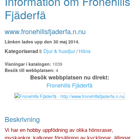
Information om Fronehills
Fjäderfä
www.fronehillsfjaderfa.n.nu
Länken lades upp den 30 maj 2014.
Kategoriserad i:
Djur & husdjur
/
Höns
Visningar i katalogen:
1039
Besök till webbplatsen:
4
Besök webbplatsen nu direkt:
Fronehills Fjäderfä
Beskrivning
Vi har en hobby uppfödning av olika hönsraser,
myskankor, kalkoner försäljning av kycklingar, ällingar.