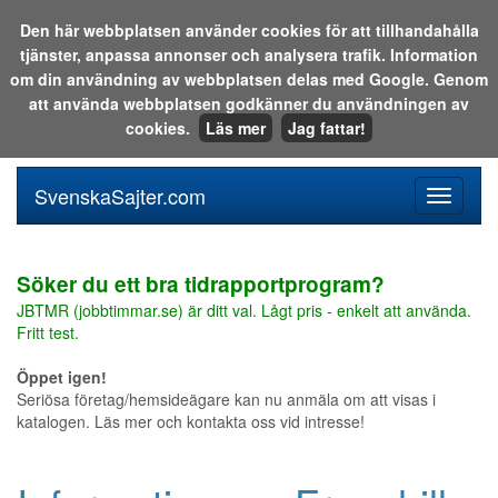
Den här webbplatsen använder cookies för att tillhandahålla
tjänster, anpassa annonser och analysera trafik. Information
Sök i katalogen eller på webben:
om din användning av webbplatsen delas med Google. Genom
att använda webbplatsen godkänner du användningen av
cookies.
Läs mer
Jag fattar!
SvenskaSajter.com
Mobilan
meny
för
svenska
Söker du ett bra tidrapportprogram?
JBTMR (jobbtimmar.se) är ditt val. Lågt pris - enkelt att använda.
Fritt test.
Öppet igen!
Seriösa företag/hemsideägare kan nu anmäla om att visas i
katalogen. Läs mer och kontakta oss vid intresse!