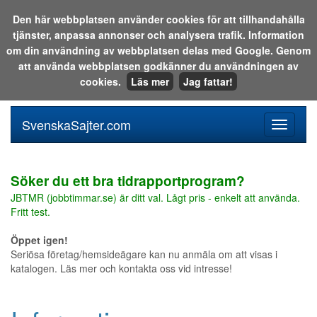
Den här webbplatsen använder cookies för att tillhandahålla
tjänster, anpassa annonser och analysera trafik. Information
Sök i katalogen eller på webben:
om din användning av webbplatsen delas med Google. Genom
att använda webbplatsen godkänner du användningen av
cookies.
Läs mer
Jag fattar!
SvenskaSajter.com
Mobilan
meny
för
svenska
Söker du ett bra tidrapportprogram?
JBTMR (jobbtimmar.se) är ditt val. Lågt pris - enkelt att använda.
Fritt test.
Öppet igen!
Seriösa företag/hemsideägare kan nu anmäla om att visas i
katalogen. Läs mer och kontakta oss vid intresse!