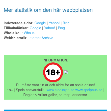
Mer statistik om den här webbplatsen
Indexerade sidor:
Google
|
Yahoo!
|
Bing
Tillbakalänkar:
Google
|
Yahoo!
|
Bing
Whois koll:
Who.is
Webbhistorik:
Internet Archive
INFORMATION:
Du måste vara 18 år och äldre för att spela online!
18+ | Spela ansvarsfullt |
www.stodlinjen.se
www.spelpaus.se
|
Regler & Villkor gäller, se resp. annonsör.