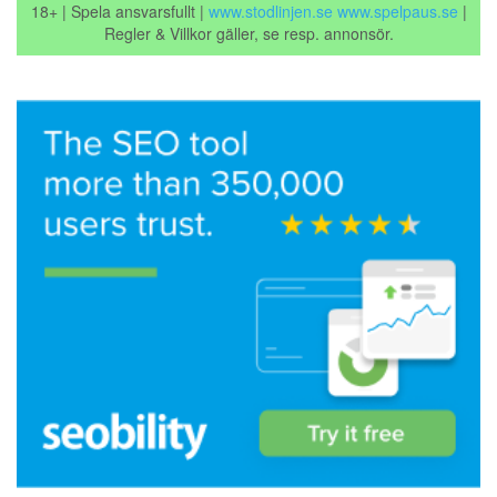
18+ | Spela ansvarsfullt |
www.stodlinjen.se
www.spelpaus.se
|
Regler & Villkor gäller, se resp. annonsör.