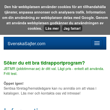
Den här webbplatsen använder cookies för att tillhandahålla
tjänster, anpassa annonser och analysera trafik. Information
Sök i katalogen eller på webben:
om din användning av webbplatsen delas med Google. Genom
att använda webbplatsen godkänner du användningen av
cookies.
Läs mer
Jag fattar!
SvenskaSajter.com
Mobilan
meny
för
svenska
Söker du ett bra tidrapportprogram?
JBTMR (jobbtimmar.se) är ditt val. Lågt pris - enkelt att använda.
Fritt test.
Öppet igen!
Seriösa företag/hemsideägare kan nu anmäla om att visas i
katalogen. Läs mer och kontakta oss vid intresse!