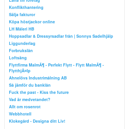
Konflikthantering
Sälja fakturor
Köpa höstjackor online
LH Måleri HB
Hoppsadlar & Dressyrsadlar från | Sonnys Sadelhjälp
Liggunderlag
Forbrukslån
Loftsäng
Flyttfirma MalmÃ¶ - Perfekt Flytt - Flytt MalmÃ¶ -
FlytthjÃ¤lp
Ahnelövs Industrimålning AB
Så jämför du banklån
Fuck the past - Kiss the future
Vad är medvetandet?
Allt om rosenrot
Webbhotell
Klokegård - Designa ditt Liv!