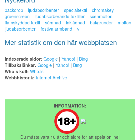
backdrop
ljudabsorbenter
specialtextil
chromakey
greenscreen
ljudabsorberande textilier
scenmolton
flamskyddad textil
sömnad
inklädnad
bakgrunder
molton
ljudabsorbenter
festivalarmband
v
Mer statistik om den här webbplatsen
Indexerade sidor:
Google
|
Yahoo!
|
Bing
Tillbakalänkar:
Google
|
Yahoo!
|
Bing
Whois koll:
Who.is
Webbhistorik:
Internet Archive
INFORMATION:
Du måste vara 18 år och äldre för att spela online!