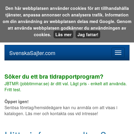
Den här webbplatsen använder cookies för att tillhandahålla
tjänster, anpassa annonser och analysera trafik. Information
Sök i katalogen eller på webben:
om din användning av webbplatsen delas med Google. Genom
att använda webbplatsen godkänner du användningen av
cookies.
Läs mer
Jag fattar!
SvenskaSajter.com
Mobilan
meny
för
svenska
Söker du ett bra tidrapportprogram?
JBTMR (jobbtimmar.se) är ditt val. Lågt pris - enkelt att använda.
Fritt test.
Öppet igen!
Seriösa företag/hemsideägare kan nu anmäla om att visas i
katalogen. Läs mer och kontakta oss vid intresse!