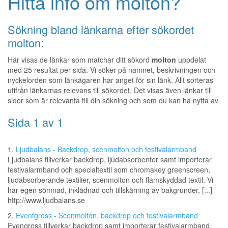
Hitta info om molton?
Sökning bland länkarna efter sökordet
molton:
Här visas de länkar som matchar ditt sökord
molton
uppdelat
med 25 resultat per sida. Vi söker på namnet, beskrivningen och
nyckelorden som länkägaren har anget för sin länk. Allt sorteras
utifrån länkarnas relevans till sökordet. Det visas även länkar till
sidor som är relevanta till din sökning och som du kan ha nytta av.
Sida 1 av 1
1.
Ljudbalans - Backdrop, scenmolton och festivalarmband
Ljudbalans tillverkar backdrop, ljudabsorbenter samt importerar
festivalarmband och specialtextil som chromakey greenscreen,
ljudabsorberande textilier, scenmolton och flamskyddad textil. Vi
har egen sömnad, inklädnad och tillskärning av bakgrunder, [...]
http://www.ljudbalans.se
2.
Eventgross - Scenmolton, backdrop och festivalarmband
Evengross tillverkar backdrop samt importerar festivalarmband,