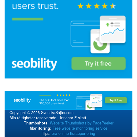
Copyright © 2026 SvenskaSajter.com
Alla rättigheter reserverade - Innehar F-skatt.
Thumbshots
:
Website Thumbshots by PagePeeker
Monitoring:
Free website monitoring service
Tips:
bra online tidrapportering