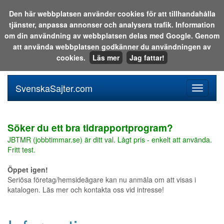
Den här webbplatsen använder cookies för att tillhandahålla
tjänster, anpassa annonser och analysera trafik. Information
Sök i katalogen eller på webben:
om din användning av webbplatsen delas med Google. Genom
att använda webbplatsen godkänner du användningen av
cookies.
Läs mer
Jag fattar!
SvenskaSajter.com
Mobilan
meny
för
svenska
Söker du ett bra tidrapportprogram?
JBTMR (jobbtimmar.se) är ditt val. Lågt pris - enkelt att använda.
Fritt test.
Öppet igen!
Seriösa företag/hemsideägare kan nu anmäla om att visas i
katalogen. Läs mer och kontakta oss vid intresse!