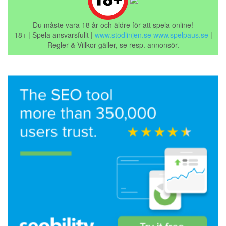
Du måste vara 18 år och äldre för att spela online!
18+ | Spela ansvarsfullt |
www.stodlinjen.se
www.spelpaus.se
|
Regler & Villkor gäller, se resp. annonsör.