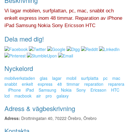
Beskrivning
Vi lagar mobilen, surfplattan, pc, mac, snabbt och
enkelt express inom 48 timmar. Reparation av iPhone
iPad Samsung Nokia Sony Ericsson HTC
Dela med dig!
Nyckelord
mobilverkstaden
glas
lagar
mobil
surfplatta
pc
mac
snabbt
enkelt
express
48
timmar
reparation
reparera
iPhone
iPad
Samsung
Nokia
Sony
Ericsson
HTC
lcd
macbook
air
pro
galaxy
Adress & vägbeskrivning
Adress:
Drottningatan 40, 70222 Örebro, Örebro
Kontakta