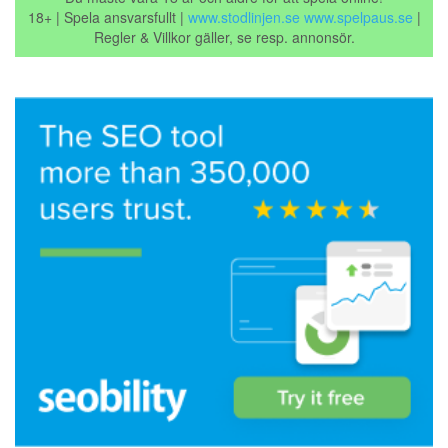
18+ | Spela ansvarsfullt |
www.stodlinjen.se
www.spelpaus.se
|
Regler & Villkor gäller, se resp. annonsör.