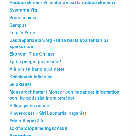
Roddmaskiner - Vi jämför de bästa roddmaskinerna
Systrarna Vitt
Snus hemma
Qampus
Lena's Fötter
BästaSparräntan.org - Hitta bästa sparräntan på
sparkonton
Ekonomi Tips Online!
Tjäna pengar på enkäter!
Allt om att handla på nätet
Knäskadekliniken.se
Skidkläder
Mossorochhattar | Mössor och hattar ger information
och lite goda råd inom området.
Billiga jeans online
Klaverkonst – Siri Leonardz, organist
Edvin Ala(m) 3.0
sökmotoroptimeringkonsult
Bagerskan