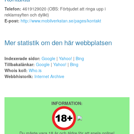
Telefon:
4619129020 (OBS: Förbjudet att ringa upp i
reklamsyften och dylikt)
E-post:
http://www.mobilverkstan.se/pages/kontakt
Mer statistik om den här webbplatsen
Indexerade sidor:
Google
|
Yahoo!
|
Bing
Tillbakalänkar:
Google
|
Yahoo!
|
Bing
Whois koll:
Who.is
Webbhistorik:
Internet Archive
INFORMATION:
Du måste vara 18 år och äldre för att spela online!