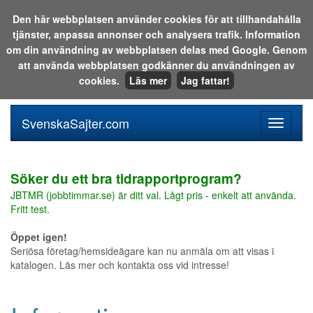
Den här webbplatsen använder cookies för att tillhandahålla
tjänster, anpassa annonser och analysera trafik. Information
Sök i katalogen eller på webben:
om din användning av webbplatsen delas med Google. Genom
att använda webbplatsen godkänner du användningen av
cookies.
Läs mer
Jag fattar!
SvenskaSajter.com
Mobilan
meny
för
svenska
Söker du ett bra tidrapportprogram?
JBTMR (jobbtimmar.se) är ditt val. Lågt pris - enkelt att använda.
Fritt test.
Öppet igen!
Seriösa företag/hemsideägare kan nu anmäla om att visas i
katalogen. Läs mer och kontakta oss vid intresse!