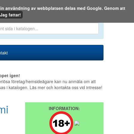
m din användning av webbplatsen delas med Google. Genom att
Den 8 augusti 2026
Jag fattar!
en eller på webben:
takt
ppet igen!
riösa företag/hemsideägare kan nu anmäla om att
sas i katalogen. Läs mer och kontakta oss vid intresse!
mi
INFORMATION: