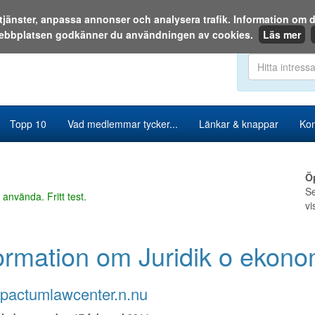
a tjänster, anpassa annonser och analysera trafik. Information o
ebbplatsen godkänner du användningen av cookies.
Läs mer
Sök i katalog
Topp 10
Vad medlemmar tycker...
Länkar & knappar
Kon
Ö
Se
 använda. Fritt test.
vi
ormation om Juridik o ekono
pactumlawcenter.n.nu