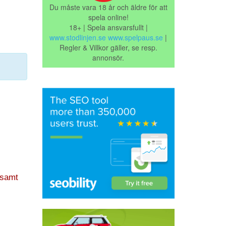
Du måste vara 18 år och äldre för att
spela online!
18+ | Spela ansvarsfullt |
www.stodlinjen.se
www.spelpaus.se
|
Regler & Villkor gäller, se resp.
annonsör.
 samt