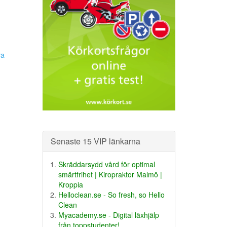
va
Senaste 15 VIP länkarna
Skräddarsydd vård för optimal
smärtfrihet | Kiropraktor Malmö |
Kroppia
Helloclean.se - So fresh, so Hello
Clean
Myacademy.se - Digital läxhjälp
från toppstudenter!