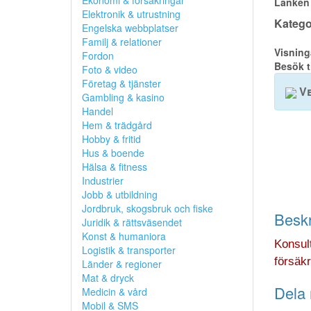
Ekonomi & försäkringar
Länken 
Elektronik & utrustning
Kategor
Engelska webbplatser
Familj & relationer
Visning
Fordon
Besök t
Foto & video
Företag & tjänster
Ve
Gambling & kasino
Handel
Hem & trädgård
Hobby & fritid
Hus & boende
Hälsa & fitness
Industrier
Jobb & utbildning
Jordbruk, skogsbruk och fiske
Beskr
Juridik & rättsväsendet
Konst & humaniora
Konsult
Logistik & transporter
försäkr
Länder & regioner
Mat & dryck
Dela 
Medicin & vård
Mobil & SMS