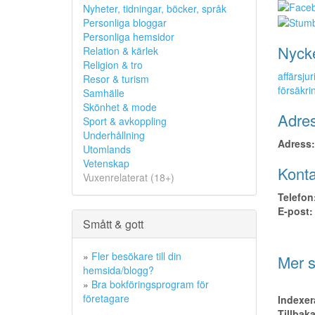
Nyheter, tidningar, böcker, språk
Personliga bloggar
Personliga hemsidor
Nyck
Relation & kärlek
Religion & tro
affärsjur
Resor & turism
försäkr
Samhälle
Skönhet & mode
Adres
Sport & avkoppling
Underhållning
Adress:
Utomlands
Vetenskap
Konta
Vuxenrelaterat (18+)
Telefon
E-post:
Smått & gott
»
Fler besökare till din
Mer s
hemsida/blogg?
»
Bra bokföringsprogram för
företagare
Indexer
Tillbak