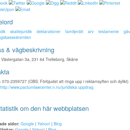
elord
idik
skattejuridik
deklarationer
familjerätt
arv
testamente
gå
ingskasseärenden
s & vägbeskrivning
Västergatan 3a, 231 64 Trelleborg, Skåne
kta
:
070-2359727 (OBS: Förbjudet att ringa upp i reklamsyften och dylikt)
http://www.pactumlawcenter.n.nu/juridiska uppdrag
tatistik om den här webbplatsen
ade sidor:
Google
|
Yahoo!
|
Bing
alänkar:
Google
|
Yahoo!
|
Bing