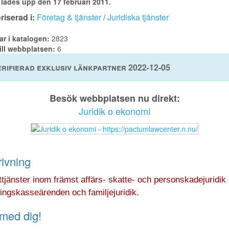
lades upp den 17 februari 2011.
iserad i:
Företag & tjänster
/
Juridiska tjänster
ar i katalogen:
2823
ill webbplatsen:
6
rifierad exklusiv länkpartner 2022-12-05
Besök webbplatsen nu direkt:
Juridik o ekonomi
ivning
tjänster inom främst affärs- skatte- och personskadejuridik
ingskasseärenden och familjejuridik.
med dig!