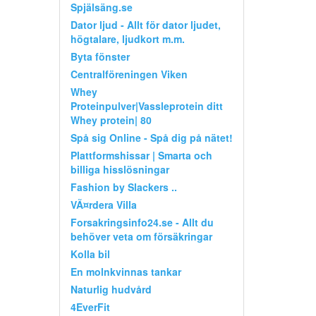
Spjälsäng.se
Dator ljud - Allt för dator ljudet,
högtalare, ljudkort m.m.
Byta fönster
Centralföreningen Viken
Whey
Proteinpulver|Vassleprotein ditt
Whey protein| 80
Spå sig Online - Spå dig på nätet!
Plattformshissar | Smarta och
billiga hisslösningar
Fashion by Slackers ..
VÃ¤rdera Villa
Forsakringsinfo24.se - Allt du
behöver veta om försäkringar
Kolla bil
En molnkvinnas tankar
Naturlig hudvård
4EverFit