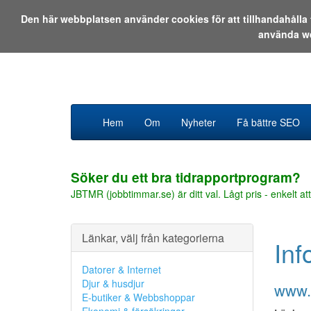
Den här webbplatsen använder cookies för att tillhandahåll
använda w
Hem
Om
Nyheter
Få bättre SEO
Söker du ett bra tidrapportprogram?
JBTMR (jobbtimmar.se) är ditt val. Lågt pris - enkelt att
Länkar, välj från kategorierna
Inf
Datorer & Internet
Djur & husdjur
www.
E-butiker & Webbshoppar