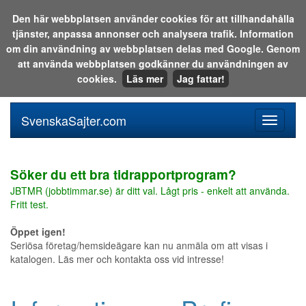
Den här webbplatsen använder cookies för att tillhandahålla
tjänster, anpassa annonser och analysera trafik. Information
Sök i katalogen eller på webben:
om din användning av webbplatsen delas med Google. Genom
att använda webbplatsen godkänner du användningen av
cookies.
Läs mer
Jag fattar!
SvenskaSajter.com
Mobilan
meny
för
svenska
Söker du ett bra tidrapportprogram?
JBTMR (jobbtimmar.se) är ditt val. Lågt pris - enkelt att använda.
Fritt test.
Öppet igen!
Seriösa företag/hemsideägare kan nu anmäla om att visas i
katalogen. Läs mer och kontakta oss vid intresse!