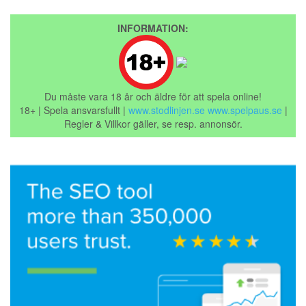
INFORMATION:
Du måste vara 18 år och äldre för att spela online!
18+ | Spela ansvarsfullt |
www.stodlinjen.se
www.spelpaus.se
|
Regler & Villkor gäller, se resp. annonsör.