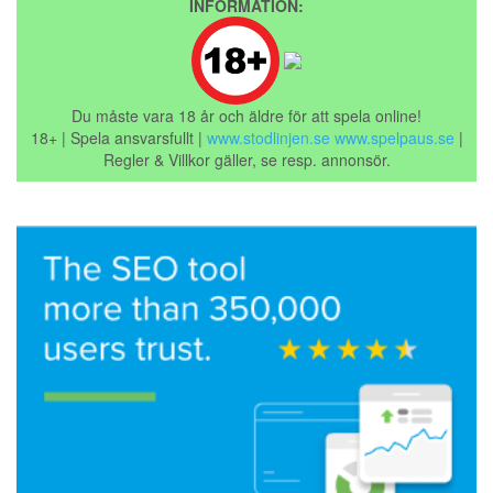
INFORMATION:
Du måste vara 18 år och äldre för att spela online!
18+ | Spela ansvarsfullt |
www.stodlinjen.se
www.spelpaus.se
|
Regler & Villkor gäller, se resp. annonsör.