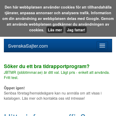
Den här webbplatsen använder cookies för att tillhandahålla
tjänster, anpassa annonser och analysera trafik. Information
Sök i katalogen eller på webben:
om din användning av webbplatsen delas med Google. Genom
att använda webbplatsen godkänner du användningen av
cookies.
Läs mer
Jag fattar!
SvenskaSajter.com
Mobilan
meny
för
svenska
Söker du ett bra tidrapportprogram?
JBTMR (jobbtimmar.se) är ditt val. Lågt pris - enkelt att använda.
Fritt test.
Öppet igen!
Seriösa företag/hemsideägare kan nu anmäla om att visas i
katalogen. Läs mer och kontakta oss vid intresse!