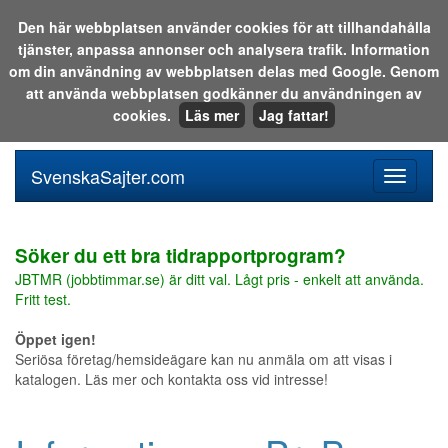
Den här webbplatsen använder cookies för att tillhandahålla
tjänster, anpassa annonser och analysera trafik. Information
Sök i katalogen eller på webben:
om din användning av webbplatsen delas med Google. Genom
att använda webbplatsen godkänner du användningen av
cookies.
Läs mer
Jag fattar!
SvenskaSajter.com
Mobilan
meny
för
svenska
Söker du ett bra tidrapportprogram?
JBTMR (jobbtimmar.se) är ditt val. Lågt pris - enkelt att använda.
Fritt test.
Öppet igen!
Seriösa företag/hemsideägare kan nu anmäla om att visas i
katalogen. Läs mer och kontakta oss vid intresse!