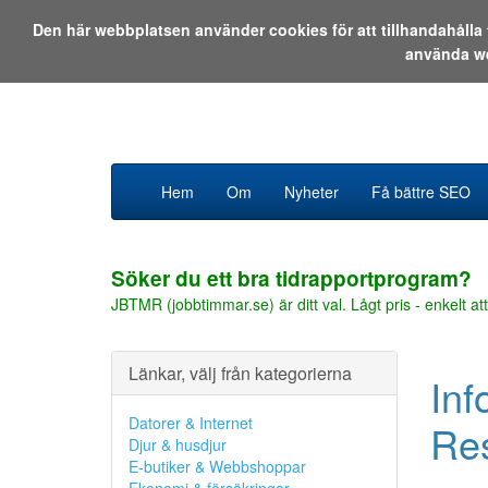
Den här webbplatsen använder cookies för att tillhandahåll
använda w
Hem
Om
Nyheter
Få bättre SEO
Söker du ett bra tidrapportprogram?
JBTMR (jobbtimmar.se) är ditt val. Lågt pris - enkelt att
Länkar, välj från kategorierna
Inf
Datorer & Internet
Res
Djur & husdjur
E-butiker & Webbshoppar