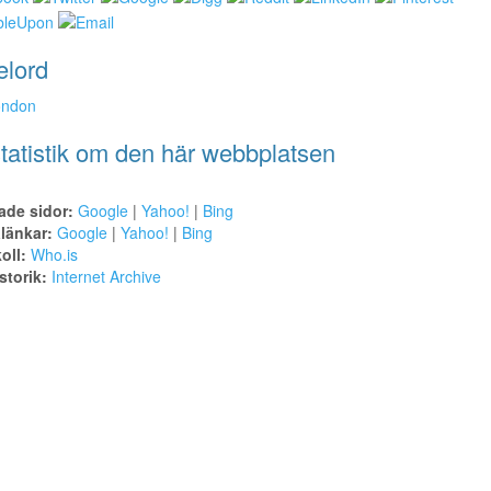
elord
ondon
tatistik om den här webbplatsen
ade sidor:
Google
|
Yahoo!
|
Bing
alänkar:
Google
|
Yahoo!
|
Bing
oll:
Who.is
torik:
Internet Archive