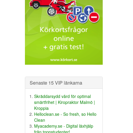
Senaste 15 VIP länkarna
Skräddarsydd vård för optimal
smärtfrihet | Kiropraktor Malmö |
Kroppia
Helloclean.se - So fresh, so Hello
Clean
Myacademy.se - Digital läxhjälp
från toppstudenter!