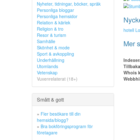
Nyheter, tidningar, böcker, språk
Personliga bloggar
Personliga hemsidor
Nyck
Relation & kärlek
Religion & tro
hotell L
Resor & turism
Samhälle
Mer s
Skönhet & mode
Sport & avkoppling
Indexer
Underhållning
Tillbak
Utomlands
Whois k
Vetenskap
Webbhis
Vuxenrelaterat (18+)
Smått & gott
»
Fler besökare till din
hemsida/blogg?
»
Bra bokföringsprogram för
företagare