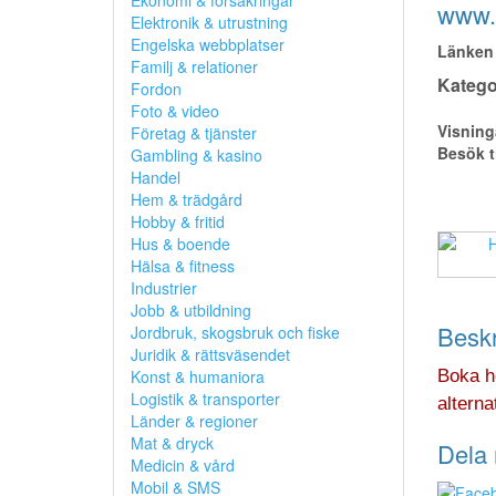
Ekonomi & försäkringar
www.r
Elektronik & utrustning
Engelska webbplatser
Länken 
Familj & relationer
Kategor
Fordon
Foto & video
Visning
Företag & tjänster
Besök t
Gambling & kasino
Handel
Hem & trädgård
Hobby & fritid
Hus & boende
Hälsa & fitness
Industrier
Jobb & utbildning
Beskr
Jordbruk, skogsbruk och fiske
Juridik & rättsväsendet
Konst & humaniora
Boka ho
Logistik & transporter
alternat
Länder & regioner
Mat & dryck
Dela 
Medicin & vård
Mobil & SMS