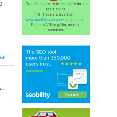
2
Du måste vara 18 år och äldre för att
spela online!
18+ | Spela ansvarsfullt |
www.stodlinjen.se
www.spelpaus.se
|
Regler & Villkor gäller, se resp.
annonsör.
ka