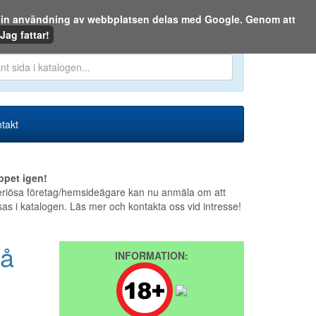
m din användning av webbplatsen delas med Google. Genom att
Den 6 augusti 2026
Jag fattar!
en eller på webben:
takt
ppet igen!
riösa företag/hemsideägare kan nu anmäla om att
sas i katalogen. Läs mer och kontakta oss vid intresse!
på
INFORMATION: