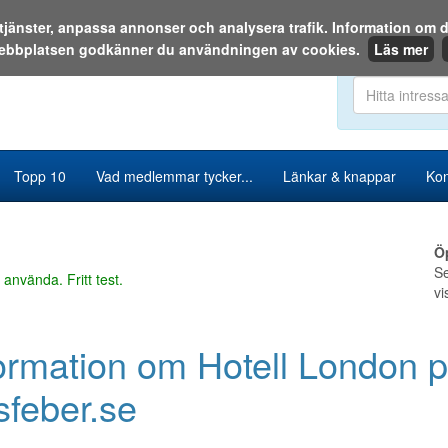
a tjänster, anpassa annonser och analysera trafik. Information o
ebbplatsen godkänner du användningen av cookies.
Läs mer
Sök i katalog
Topp 10
Vad medlemmar tycker...
Länkar & knappar
Kon
Ö
Se
 använda. Fritt test.
vi
ormation om Hotell London 
feber.se