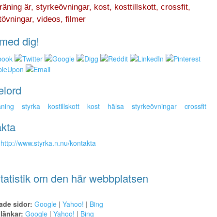
räning är, styrkeövningar, kost, kosttillskott, crossfit,
tövningar, videos, filmer
med dig!
elord
äning
styrka
kostillskott
kost
hälsa
styrkeövningar
crossfit
kta
http://www.styrka.n.nu/kontakta
tatistik om den här webbplatsen
ade sidor:
Google
|
Yahoo!
|
Bing
alänkar:
Google
|
Yahoo!
|
Bing