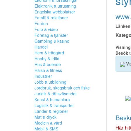
sty
Ekonomi & försäkringar
Elektronik & utrustning
Engelska webbplatser
www.s
Familj & relationer
Fordon
Länken 
Foto & video
Kategor
Företag & tjänster
Gambling & kasino
Handel
Visning
Hem & trädgård
Besök t
Hobby & fritid
Ve
Hus & boende
Hälsa & fitness
Industrier
Jobb & utbildning
Jordbruk, skogsbruk och fiske
Juridik & rättsväsendet
Konst & humaniora
Logistik & transporter
Länder & regioner
Beskr
Mat & dryck
Medicin & vård
Här hit
Mobil & SMS