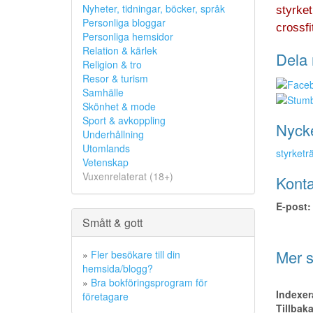
Nyheter, tidningar, böcker, språk
styrket
Personliga bloggar
crossfi
Personliga hemsidor
Relation & kärlek
Dela 
Religion & tro
Resor & turism
Samhälle
Skönhet & mode
Sport & avkoppling
Nyck
Underhållning
Utomlands
styrketr
Vetenskap
Vuxenrelaterat (18+)
Konta
E-post:
Smått & gott
Mer s
»
Fler besökare till din
hemsida/blogg?
»
Bra bokföringsprogram för
Indexer
företagare
Tillbak