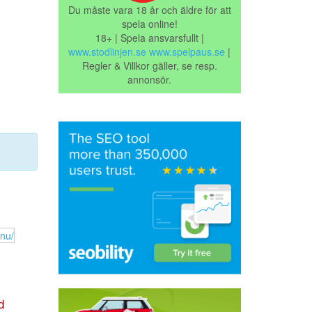
Du måste vara 18 år och äldre för att
spela online!
18+ | Spela ansvarsfullt |
www.stodlinjen.se
www.spelpaus.se
|
Regler & Villkor gäller, se resp.
annonsör.
d