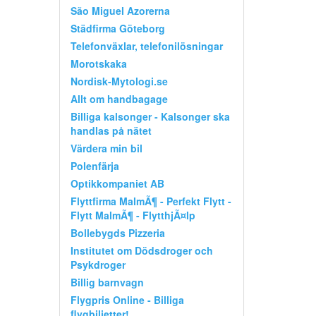
São Miguel Azorerna
Städfirma Göteborg
Telefonväxlar, telefonilösningar
Morotskaka
Nordisk-Mytologi.se
Allt om handbagage
Billiga kalsonger - Kalsonger ska
handlas på nätet
Värdera min bil
Polenfärja
Optikkompaniet AB
Flyttfirma MalmÃ¶ - Perfekt Flytt -
Flytt MalmÃ¶ - FlytthjÃ¤lp
Bollebygds Pizzeria
Institutet om Dödsdroger och
Psykdroger
Billig barnvagn
Flygpris Online - Billiga
flygbiljetter!