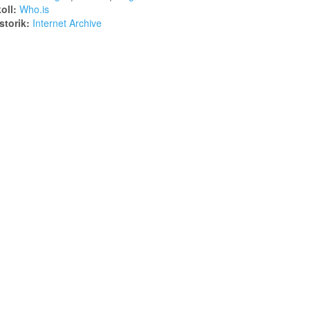
oll:
Who.is
torik:
Internet Archive