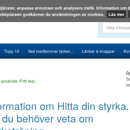
a tjänster, anpassa annonser och analysera trafik. Information o
ebbplatsen godkänner du användningen av cookies.
Läs mer
Sök i katalog
Topp 10
Vad medlemmar tycker...
Länkar & knappar
Kon
Ö
Se
 använda. Fritt test.
vi
ormation om Hitta din styrka.
t du behöver veta om