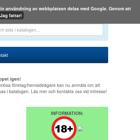
m din användning av webbplatsen delas med Google. Genom att
Den 6 augusti 2026
Jag fattar!
en eller på webben:
takt
ppet igen!
riösa företag/hemsideägare kan nu anmäla om att
sas i katalogen. Läs mer och kontakta oss vid intresse!
INFORMATION: