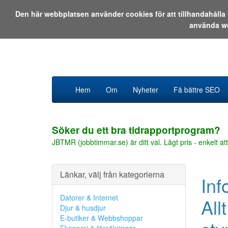
Den här webbplatsen använder cookies för att tillhandahåll
använda w
Hem
Om
Nyheter
Få bättre SEO
Söker du ett bra tidrapportprogram?
JBTMR (jobbtimmar.se) är ditt val. Lågt pris - enkelt att
Länkar, välj från kategorierna
Inf
Datorer & Internet
All
Djur & husdjur
E-butiker & Webbshoppar