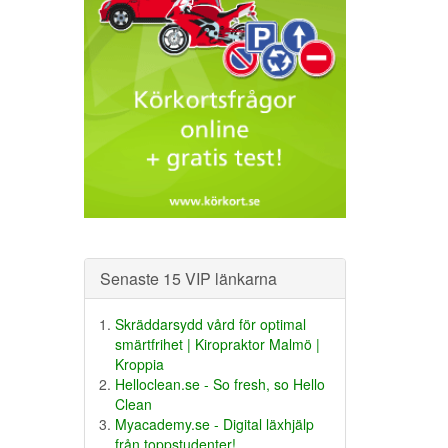
Senaste 15 VIP länkarna
Skräddarsydd vård för optimal
smärtfrihet | Kiropraktor Malmö |
Kroppia
Helloclean.se - So fresh, so Hello
Clean
Myacademy.se - Digital läxhjälp
från toppstudenter!