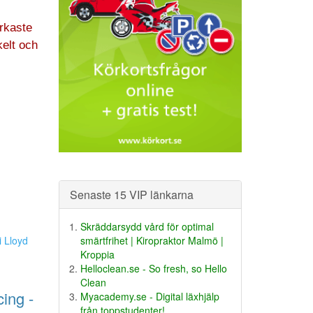
rkaste
elt och
Senaste 15 VIP länkarna
Skräddarsydd vård för optimal
smärtfrihet | Kiropraktor Malmö |
i Lloyd
Kroppia
Helloclean.se - So fresh, so Hello
Clean
ing -
Myacademy.se - Digital läxhjälp
från toppstudenter!