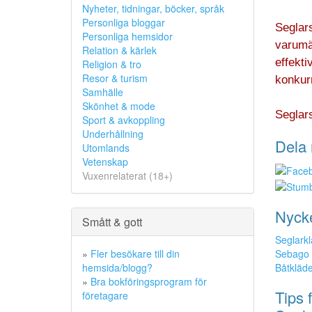
Nyheter, tidningar, böcker, språk
Personliga bloggar
Seglars
Personliga hemsidor
varumä
Relation & kärlek
effekti
Religion & tro
Resor & turism
konkur
Samhälle
Skönhet & mode
Seglars
Sport & avkoppling
Underhållning
Dela 
Utomlands
Vetenskap
Vuxenrelaterat (18+)
Nyck
Smått & gott
Seglarkl
Sebago
»
Fler besökare till din
Båtkläd
hemsida/blogg?
»
Bra bokföringsprogram för
Tips 
företagare