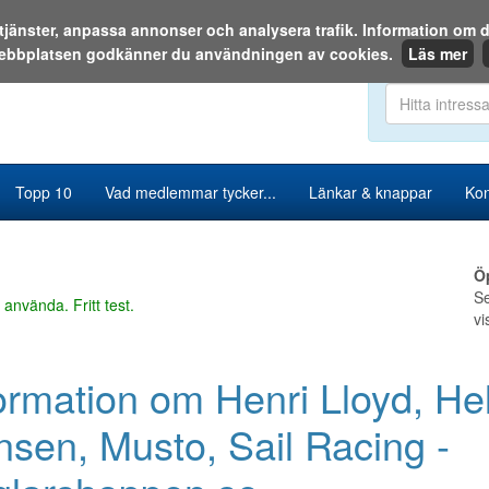
a tjänster, anpassa annonser och analysera trafik. Information o
ebbplatsen godkänner du användningen av cookies.
Läs mer
Sök i katalog
Topp 10
Vad medlemmar tycker...
Länkar & knappar
Kon
Ö
Se
 använda. Fritt test.
vi
ormation om Henri Lloyd, Hel
sen, Musto, Sail Racing -