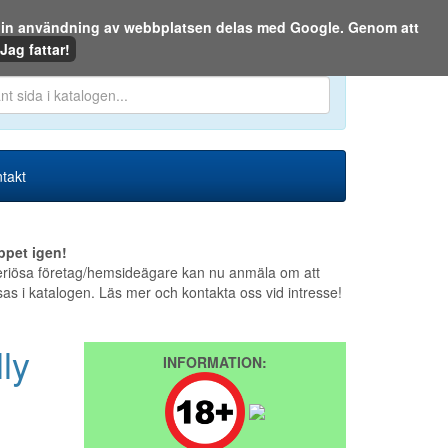
m din användning av webbplatsen delas med Google. Genom att
Den 7 augusti 2026
Jag fattar!
en eller på webben:
takt
ppet igen!
riösa företag/hemsideägare kan nu anmäla om att
sas i katalogen. Läs mer och kontakta oss vid intresse!
ly
INFORMATION: