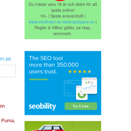
Du måste vara 18 år och äldre för att
spela online!
18+ | Spela ansvarsfullt |
www.stodlinjen.se
www.spelpaus.se
|
Regler & Villkor gäller, se resp.
annonsör.
en.se
ken
, Puma,