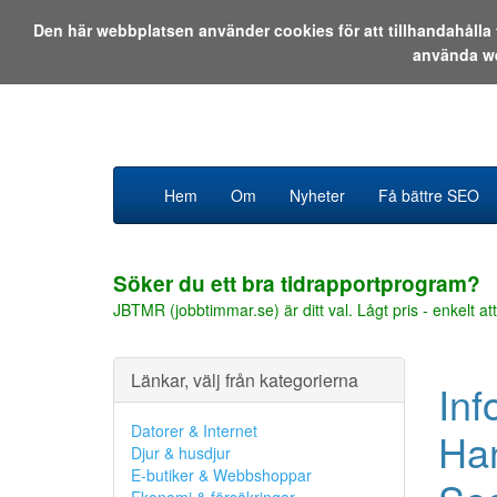
Den här webbplatsen använder cookies för att tillhandahåll
använda w
Hem
Om
Nyheter
Få bättre SEO
Söker du ett bra tidrapportprogram?
JBTMR (jobbtimmar.se) är ditt val. Lågt pris - enkelt att
Länkar, välj från kategorierna
Inf
Datorer & Internet
Han
Djur & husdjur
E-butiker & Webbshoppar