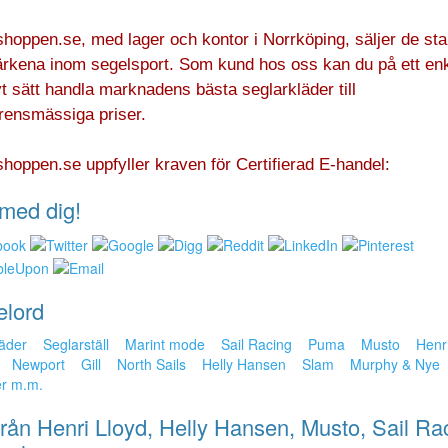
hoppen.se, med lager och kontor i Norrköping, säljer de sta
rkena inom segelsport. Som kund hos oss kan du på ett enk
vt sätt handla marknadens bästa seglarkläder till
rensmässiga priser.
hoppen.se uppfyller kraven för Certifierad E-handel:
med dig!
elord
äder
Seglarställ
Marint mode
Sail Racing
Puma
Musto
Henr
Newport
Gill
North Sails
Helly Hansen
Slam
Murphy & Nye
er m.m.
från Henri Lloyd, Helly Hansen, Musto, Sail Rac