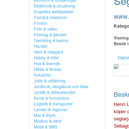
Se
Ekonomi & försäkringar
Elektronik & utrustning
Engelska webbplatser
www.
Familj & relationer
Fordon
Kategor
Foto & video
Företag & tjänster
Visning
Gambling & kasino
Besök t
Handel
Hem & trädgård
Henr
Hobby & fritid
Hus & boende
Hälsa & fitness
Industrier
Jobb & utbildning
Jordbruk, skogsbruk och fiske
Juridik & rättsväsendet
Beskr
Konst & humaniora
Logistik & transporter
Henri 
Länder & regioner
köper 
Mat & dryck
seglarj
Medicin & vård
Sebago
Mobil & SMS