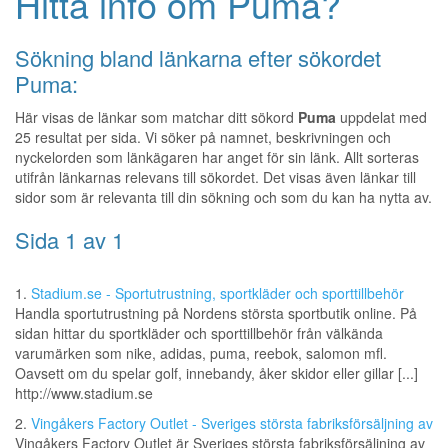
Hitta info om Puma?
Sökning bland länkarna efter sökordet
Puma:
Här visas de länkar som matchar ditt sökord
Puma
uppdelat med
25 resultat per sida. Vi söker på namnet, beskrivningen och
nyckelorden som länkägaren har anget för sin länk. Allt sorteras
utifrån länkarnas relevans till sökordet. Det visas även länkar till
sidor som är relevanta till din sökning och som du kan ha nytta av.
Sida 1 av 1
1.
Stadium.se - Sportutrustning, sportkläder och sporttillbehör
Handla sportutrustning på Nordens största sportbutik online. På
sidan hittar du sportkläder och sporttillbehör från välkända
varumärken som nike, adidas, puma, reebok, salomon mfl.
Oavsett om du spelar golf, innebandy, åker skidor eller gillar [...]
http://www.stadium.se
2.
Vingåkers Factory Outlet - Sveriges största fabriksförsäljning av
Vingåkers Factory Outlet är Sveriges största fabriksförsäljning av