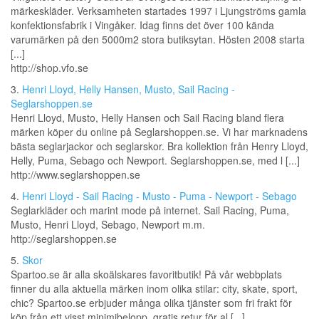
märkeskläder. Verksamheten startades 1997 i Ljungströms gamla
konfektionsfabrik i Vingåker. Idag finns det över 100 kända
varumärken på den 5000m2 stora butiksytan. Hösten 2008 starta
[...]
http://shop.vfo.se
3.
Henri Lloyd, Helly Hansen, Musto, Sail Racing -
Seglarshoppen.se
Henri Lloyd, Musto, Helly Hansen och Sail Racing bland flera
märken köper du online på Seglarshoppen.se. Vi har marknadens
bästa seglarjackor och seglarskor. Bra kollektion från Henry Lloyd,
Helly, Puma, Sebago och Newport. Seglarshoppen.se, med l [...]
http://www.seglarshoppen.se
4.
Henri Lloyd - Sail Racing - Musto - Puma - Newport - Sebago
Seglarkläder och marint mode på internet. Sail Racing, Puma,
Musto, Henri Lloyd, Sebago, Newport m.m.
http://seglarshoppen.se
5.
Skor
Spartoo.se är alla skoälskares favoritbutik! På vår webbplats
finner du alla aktuella märken inom olika stilar: city, skate, sport,
chic? Spartoo.se erbjuder många olika tjänster som fri frakt för
köp från ett visst minimibelopp, gratis retur för al [...]