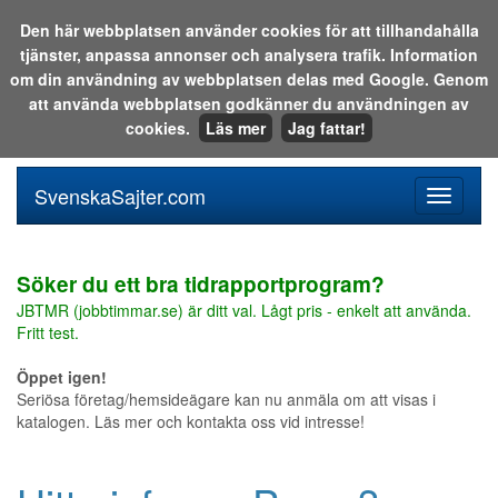
Den här webbplatsen använder cookies för att tillhandahålla
tjänster, anpassa annonser och analysera trafik. Information
Sök i katalogen eller på webben:
om din användning av webbplatsen delas med Google. Genom
att använda webbplatsen godkänner du användningen av
cookies.
Läs mer
Jag fattar!
SvenskaSajter.com
Mobilan
meny
för
svenska
Söker du ett bra tidrapportprogram?
JBTMR (jobbtimmar.se) är ditt val. Lågt pris - enkelt att använda.
Fritt test.
Öppet igen!
Seriösa företag/hemsideägare kan nu anmäla om att visas i
katalogen. Läs mer och kontakta oss vid intresse!