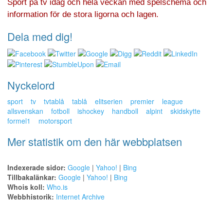
Sport på tv idag och hela veckan med spelschema och
information för de stora ligorna och lagen.
Dela med dig!
Nyckelord
sport
tv
tvtablå
tablå
elitserien
premier
league
allsvenskan
fotboll
ishockey
handboll
alpint
skidskytte
formel1
motorsport
Mer statistik om den här webbplatsen
Indexerade sidor:
Google
|
Yahoo!
|
Bing
Tillbakalänkar:
Google
|
Yahoo!
|
Bing
Whois koll:
Who.is
Webbhistorik:
Internet Archive