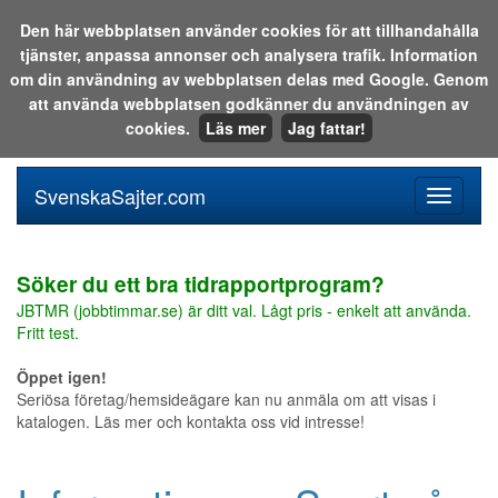
Den här webbplatsen använder cookies för att tillhandahålla
tjänster, anpassa annonser och analysera trafik. Information
Sök i katalogen eller på webben:
om din användning av webbplatsen delas med Google. Genom
att använda webbplatsen godkänner du användningen av
cookies.
Läs mer
Jag fattar!
SvenskaSajter.com
Mobilan
meny
för
svenska
Söker du ett bra tidrapportprogram?
JBTMR (jobbtimmar.se) är ditt val. Lågt pris - enkelt att använda.
Fritt test.
Öppet igen!
Seriösa företag/hemsideägare kan nu anmäla om att visas i
katalogen. Läs mer och kontakta oss vid intresse!