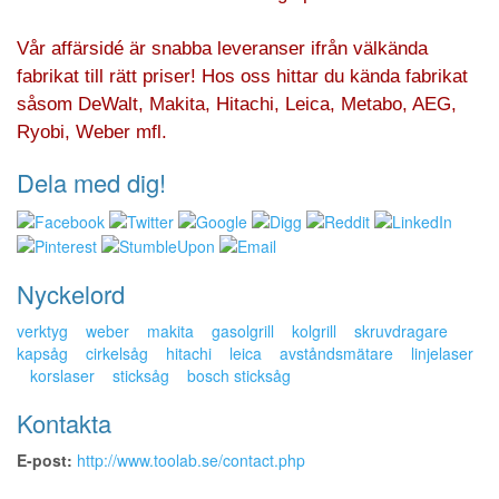
Vår affärsidé är snabba leveranser ifrån välkända
fabrikat till rätt priser! Hos oss hittar du kända fabrikat
såsom DeWalt, Makita, Hitachi, Leica, Metabo, AEG,
Ryobi, Weber mfl.
Dela med dig!
Nyckelord
verktyg
weber
makita
gasolgrill
kolgrill
skruvdragare
kapsåg
cirkelsåg
hitachi
leica
avståndsmätare
linjelaser
korslaser
sticksåg
bosch sticksåg
Kontakta
E-post:
http://www.toolab.se/contact.php