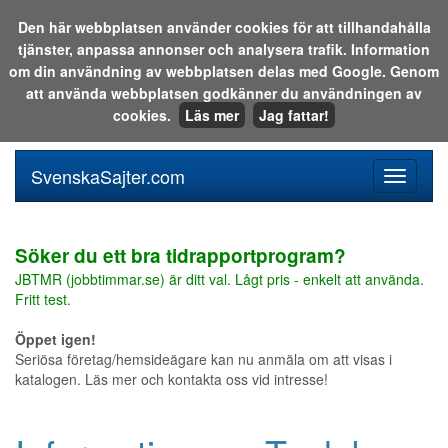
Den här webbplatsen använder cookies för att tillhandahålla
tjänster, anpassa annonser och analysera trafik. Information
Sök i katalogen eller på webben:
om din användning av webbplatsen delas med Google. Genom
att använda webbplatsen godkänner du användningen av
cookies.
Läs mer
Jag fattar!
SvenskaSajter.com
Mobilan
meny
för
svenska
Söker du ett bra tidrapportprogram?
JBTMR (jobbtimmar.se) är ditt val. Lågt pris - enkelt att använda.
Fritt test.
Öppet igen!
Seriösa företag/hemsideägare kan nu anmäla om att visas i
katalogen. Läs mer och kontakta oss vid intresse!