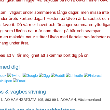
och gästhamn ligger väl skyddat på norra Ulvön, inne i Ulvö
som livligast under sommarens långa dagar, men missa inte
nder årets kortare dagar! Hösten på Ulvön är fantastisk och
 favorit. Då värmer havet och förlänger sommaren ytterliga
igt som Ulvöns natur är som rikast på bär och svampar.
m en makalös natur ståtar Ulvön med flertalet sevärdheter o
ang under året.
as att vi får möjlighet att skämma bort dig på ön!
med dig!
s & vägbeskrivning
ULVÖ HAMNGATGATA 105, 893 99 ULVÖHAMN, Västernorrland
tatistik om den här webbplatsen