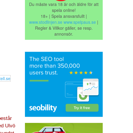
Du måste vara 18 år och äldre för att
spela online!
18+ | Spela ansvarsfullt |
www.stodlinjen.se
www.spelpaus.se
|
Regler & Villkor gäller, se resp.
annonsör.
består
ed Ulvö