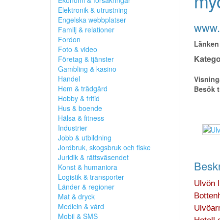
myc
Ekonomi & försäkringar
Elektronik & utrustning
Engelska webbplatser
www.u
Familj & relationer
Fordon
Länken 
Foto & video
Kategor
Företag & tjänster
Gambling & kasino
Handel
Visning
Hem & trädgård
Besök t
Hobby & fritid
Hus & boende
Hälsa & fitness
Industrier
Jobb & utbildning
Jordbruk, skogsbruk och fiske
Juridik & rättsväsendet
Beskr
Konst & humaniora
Logistik & transporter
Ulvön 
Länder & regioner
Bottenh
Mat & dryck
Medicin & vård
Ulvöar
Mobil & SMS