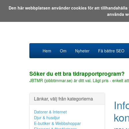
Den här webbplatsen använder cookies för att tillhandahåll
använda w
Hem
Om
Nyheter
Få bättre SEO
Söker du ett bra tidrapportprogram?
JBTMR (jobbtimmar.se) är ditt val. Lågt pris - enkelt att
Länkar, välj från kategorierna
Inf
Datorer & Internet
kon
Djur & husdjur
E-butiker & Webbshoppar