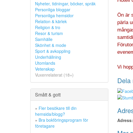
Hotell 
Nyheter, tidningar, böcker, språk
Personliga bloggar
Ön är 
Personliga hemsidor
Relation & kärlek
pärla u
Religion & tro
mångas
Resor & turism
samtid
Samhälle
Föruto
Skönhet & mode
Sport & avkoppling
evenem
Underhållning
Utomlands
Vi hopp
Vetenskap
Vuxenrelaterat (18+)
Dela 
Smått & gott
»
Fler besökare till din
Adres
hemsida/blogg?
»
Bra bokföringsprogram för
Adress:
företagare
Mer s