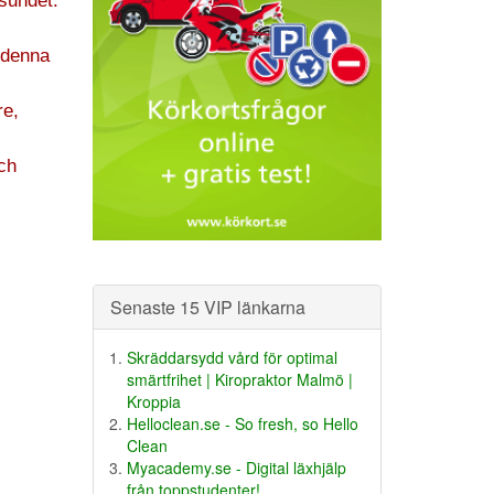
 sundet.
 denna
re,
ch
Senaste 15 VIP länkarna
Skräddarsydd vård för optimal
smärtfrihet | Kiropraktor Malmö |
Kroppia
Helloclean.se - So fresh, so Hello
Clean
Myacademy.se - Digital läxhjälp
från toppstudenter!