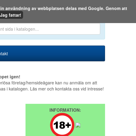
m din användning av webbplatsen delas med Google. Genom att
Den 10 augusti 2026
Jag fattar!
en eller på webben:
takt
ppet igen!
riösa företag/hemsideägare kan nu anmäla om att
sas i katalogen. Läs mer och kontakta oss vid intresse!
INFORMATION: