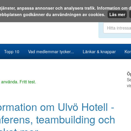
a tjänster, anpassa annonser och analysera trafik. Information o
ebbplatsen godkänner du användningen av cookies.
Läs mer
Sök i katalog
Topp 10
Vad medlemmar tycker...
Länkar & knappar
Kon
Ö
Se
 använda. Fritt test.
vi
ormation om Ulvö Hotell -
ferens, teambuilding och