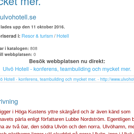
ket mer.
lvohotell.se
lades upp den 11 oktober 2016.
iserad i:
Resor & turism
/
Hotell
ar i katalogen:
808
ill webbplatsen:
0
Besök webbplatsen nu direkt:
Ulvö Hotell - konferens, teambuilding och mycket mer.
ivning
ligger i Höga Kustens yttre skärgård och är även känd som
avets pärla enligt författaren Lubbe Nordström. Egentligen 
na av två öar, den södra Ulvön och den norra. Ulvöhamn, m