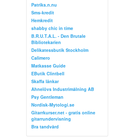
Patriks.n.nu
Sms-kredit
Hemkredit
shabby chic in time
B.R.U.T.A.L. - Den Brutale
Bibliotekarien
Delikatessbutik Stockholm
Calimero
Matkasse Guide
EButik Clintbell
Skaffa länkar
Ahnelövs Industrimålning AB
Psy Gentleman
Nordisk-Mytologi.se
Gitarrkurser.net - gratis online
gitarrundervisning
Bra tandvård