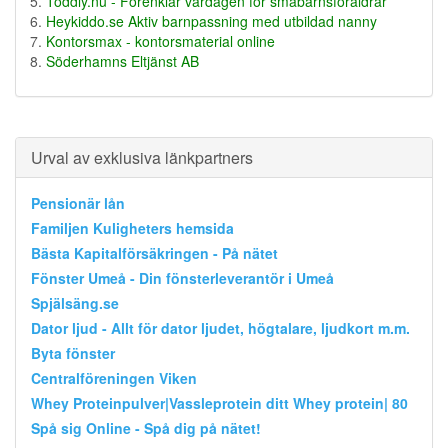
Toddly.nu - Förenklar vardagen för småbarnsföräldrar
Heykiddo.se Aktiv barnpassning med utbildad nanny
Kontorsmax - kontorsmaterial online
Söderhamns Eltjänst AB
Urval av exklusiva länkpartners
Pensionär lån
Familjen Kuligheters hemsida
Bästa Kapitalförsäkringen - På nätet
Fönster Umeå - Din fönsterleverantör i Umeå
Spjälsäng.se
Dator ljud - Allt för dator ljudet, högtalare, ljudkort m.m.
Byta fönster
Centralföreningen Viken
Whey Proteinpulver|Vassleprotein ditt Whey protein| 80
Spå sig Online - Spå dig på nätet!