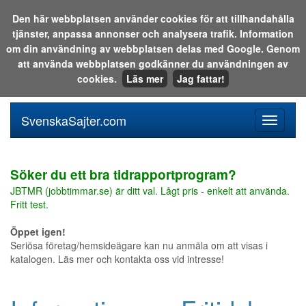
Den här webbplatsen använder cookies för att tillhandahålla
tjänster, anpassa annonser och analysera trafik. Information
Sök i katalogen eller på webben:
om din användning av webbplatsen delas med Google. Genom
att använda webbplatsen godkänner du användningen av
cookies.
Läs mer
Jag fattar!
SvenskaSajter.com
Mobilan
meny
för
svenska
Söker du ett bra tidrapportprogram?
JBTMR (jobbtimmar.se) är ditt val. Lågt pris - enkelt att använda.
Fritt test.
Öppet igen!
Seriösa företag/hemsideägare kan nu anmäla om att visas i
katalogen. Läs mer och kontakta oss vid intresse!