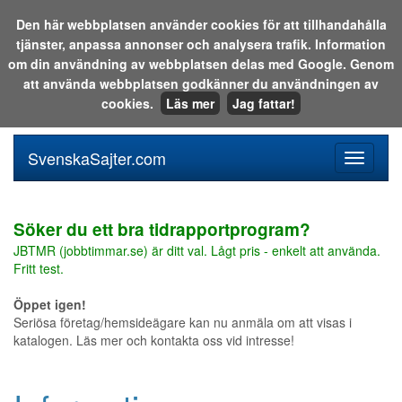
Den här webbplatsen använder cookies för att tillhandahålla
tjänster, anpassa annonser och analysera trafik. Information
Sök i katalogen eller på webben:
om din användning av webbplatsen delas med Google. Genom
att använda webbplatsen godkänner du användningen av
cookies.
Läs mer
Jag fattar!
SvenskaSajter.com
Mobilan
meny
för
svenska
Söker du ett bra tidrapportprogram?
JBTMR (jobbtimmar.se) är ditt val. Lågt pris - enkelt att använda.
Fritt test.
Öppet igen!
Seriösa företag/hemsideägare kan nu anmäla om att visas i
katalogen. Läs mer och kontakta oss vid intresse!