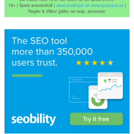
18+ | Spela ansvarsfullt |
www.stodlinjen.se
www.spelpaus.se
|
Regler & Villkor gäller, se resp. annonsör.