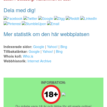
Dela med dig!
Mer statistik om den här webbplatsen
Indexerade sidor:
Google
|
Yahoo!
|
Bing
Tillbakalänkar:
Google
|
Yahoo!
|
Bing
Whois koll:
Who.is
Webbhistorik:
Internet Archive
INFORMATION:
Du måste vara 18 år och äldre för att spela online!