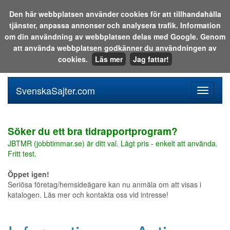
Den här webbplatsen använder cookies för att tillhandahålla
tjänster, anpassa annonser och analysera trafik. Information
Sök i katalogen eller på webben:
om din användning av webbplatsen delas med Google. Genom
att använda webbplatsen godkänner du användningen av
cookies.
Läs mer
Jag fattar!
SvenskaSajter.com
Mobilan
meny
för
svenska
Söker du ett bra tidrapportprogram?
JBTMR (jobbtimmar.se) är ditt val. Lågt pris - enkelt att använda.
Fritt test.
Öppet igen!
Seriösa företag/hemsideägare kan nu anmäla om att visas i
katalogen. Läs mer och kontakta oss vid intresse!