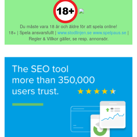
Du måste vara 18 år och äldre för att spela online!
18+ | Spela ansvarsfullt |
www.stodlinjen.se
www.spelpaus.se
|
Regler & Villkor gäller, se resp. annonsör.