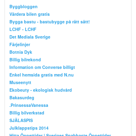
Byggbloggen
Värdera bilen gratis
Bygga bastu - bastubygge på rätt sätt!
LCHF - LCHF
Det Mediala Sverige
Färjelinjer
Botnia Dyk
Billig bilrekond
Information om Converse billigt
Enkel hemsida gratis med N.nu
Museenytt
Ekobeuty - ekologisk hudvård
Bakasurdeg
.PrinsessaVanessa
Billig bilverkstad
SJÄLASPIS
Julklappstips 2014
Hitta Öppettider | Sveriges Snabbaste Öppettider