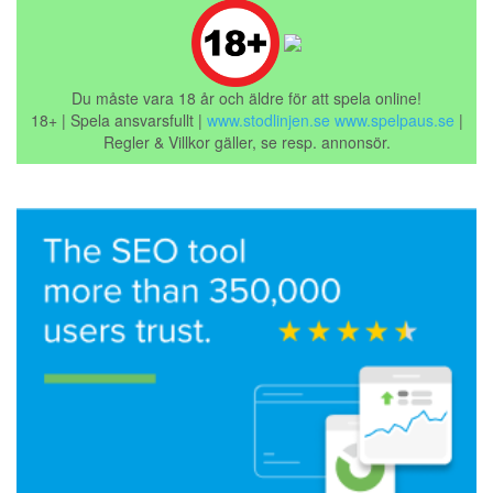
Du måste vara 18 år och äldre för att spela online!
18+ | Spela ansvarsfullt |
www.stodlinjen.se
www.spelpaus.se
|
Regler & Villkor gäller, se resp. annonsör.