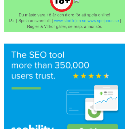
Du måste vara 18 år och äldre för att spela online!
18+ | Spela ansvarsfullt |
www.stodlinjen.se
www.spelpaus.se
|
Regler & Villkor gäller, se resp. annonsör.