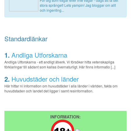
För dig som vågar eller inte vågar - dags att ta det
stora språnget! Lets yampin! Jag bloggar om allt
och ingenting...
Standardlänkar
1.
Andliga Utforskarna
Andliga Utforskarna - ett andligt ätverk. Vi försöker hitta vetenskapliga
förklaringar till sådant som kallas övernaturligt. Här finns informatio [...]
2.
Huvudstäder och länder
Här hittar ni information om huvudstäder i alla länder i världen, fakta om
huvudstaden och landet det ligger i samt resinformation.
INFORMATION: