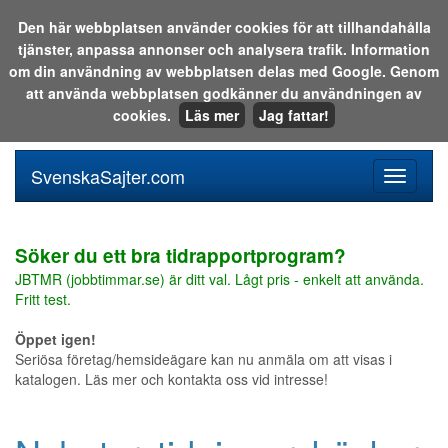
Den här webbplatsen använder cookies för att tillhandahålla
tjänster, anpassa annonser och analysera trafik. Information
Sök i katalogen eller på webben:
om din användning av webbplatsen delas med Google. Genom
att använda webbplatsen godkänner du användningen av
cookies.
Läs mer
Jag fattar!
SvenskaSajter.com
Mobilan
meny
för
svenska
Söker du ett bra tidrapportprogram?
JBTMR (jobbtimmar.se) är ditt val. Lågt pris - enkelt att använda.
Fritt test.
Öppet igen!
Seriösa företag/hemsideägare kan nu anmäla om att visas i
katalogen. Läs mer och kontakta oss vid intresse!