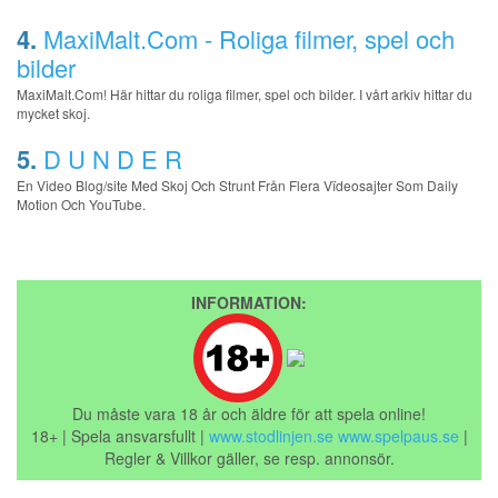
4.
MaxiMalt.Com - Roliga filmer, spel och
bilder
MaxiMalt.Com! Här hittar du roliga filmer, spel och bilder. I vårt arkiv hittar du
mycket skoj.
5.
D U N D E R
En Video Blog/site Med Skoj Och Strunt Från Flera Vïdeosajter Som Daily
Motion Och YouTube.
INFORMATION:
Du måste vara 18 år och äldre för att spela online!
18+ | Spela ansvarsfullt |
www.stodlinjen.se
www.spelpaus.se
|
Regler & Villkor gäller, se resp. annonsör.