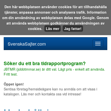
Den här webbplatsen använder cookies för att tillhandahålla
tjänster, anpassa annonser och analysera trafik. Information
Sök i katalogen eller på webben:
om din användning av webbplatsen delas med Google. Genom
att använda webbplatsen godkänner du användningen av
cookies.
Läs mer
Jag fattar!
SvenskaSajter.com
Mobilan
meny
för
svenska
Söker du ett bra tidrapportprogram?
JBTMR (jobbtimmar.se) är ditt val. Lågt pris - enkelt att använda.
Fritt test.
Öppet igen!
Seriösa företag/hemsideägare kan nu anmäla om att visas i
katalogen. Läs mer och kontakta oss vid intresse!