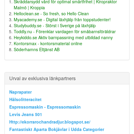
Skräddarsydd vård för optimal smärtfrihet | Kiropraktor
Malmö | Kroppia
Helloclean.se - So fresh, so Hello Clean
Myacademy.se - Digital läxhjälp från toppstudenter!
Studybuddy.se - Störst i Sverige på läxhjälp
Toddly.nu - Förenklar vardagen för småbarnsföräldrar
Heykiddo.se Aktiv barnpassning med utbildad nanny
Kontorsmax - kontorsmaterial online
Söderhamns Eltjänst AB
Urval av exklusiva länkpartners
Naprapater
Hälsolitteracitet
Espressomaskin - Espressomaskin
Levis Jeans 501
Http://ekorrarochandradjur.blogspot.se/
Fantastiskt Aparta Bokjävlar i Udda Categorier