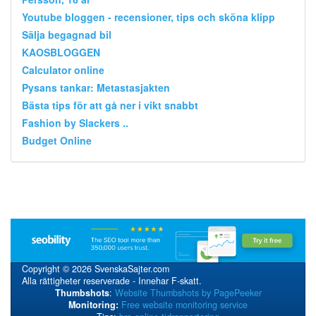
Youtube bloggen - recensioner, tips och sköna klipp
Sälja begagnad bil
KAOSBLOGGEN
Calculator online
Pysans tankar: Metastasjakten
Bästa tips för att gå ner i vikt snabbt
Fashion by Slackers ..
Budget Online
Copyright © 2026 SvenskaSajter.com
Alla rättigheter reserverade - Innehar F-skatt.
Thumbshots
:
Website Thumbshots by PagePeeker
Monitoring:
Free website monitoring service