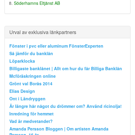
Söderhamns Eltjänst AB
Urval av exklusiva länkpartners
Fönster i pvc eller aluminum FönsterExperten
Så jämför du banklån
Löparklocka
Billigaste banklånet | Allt om hur du får Billiga Banklån
Mcföräskringen online
Grönt val Borås 2014
Elias Design
Ont i Ländryggen
Är längre hår något du drömmer om? Använd ricinolja!
Inredning för hemmet
Vad är medvetandet?
Amanda Persson Bloggen | Om artisten Amanda
Persson, 16 år