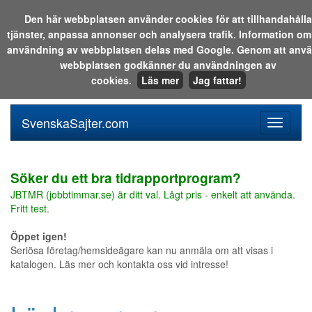
Den här webbplatsen använder cookies för att tillhandahålla
tjänster, anpassa annonser och analysera trafik. Information om
Sök i katalogen eller på webben:
användning av webbplatsen delas med Google. Genom att anv
webbplatsen godkänner du användningen av
cookies.
Läs mer
Jag fattar!
SvenskaSajter.com
Mobilan
meny
för
svenska
Söker du ett bra tidrapportprogram?
JBTMR (jobbtimmar.se) är ditt val. Lågt pris - enkelt att använda.
Fritt test.
Öppet igen!
Seriösa företag/hemsideägare kan nu anmäla om att visas i
katalogen. Läs mer och kontakta oss vid intresse!