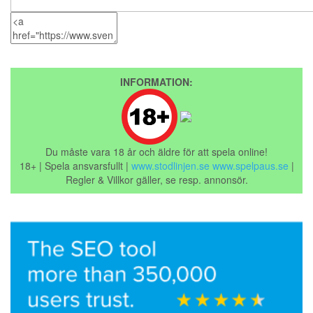
INFORMATION:
Du måste vara 18 år och äldre för att spela online!
18+ | Spela ansvarsfullt |
www.stodlinjen.se
www.spelpaus.se
|
Regler & Villkor gäller, se resp. annonsör.