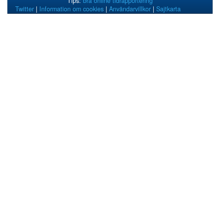
Tips:
bra online tidrapportering
Twitter
|
Information om cookies
|
Användarvillkor
|
Sajtkarta