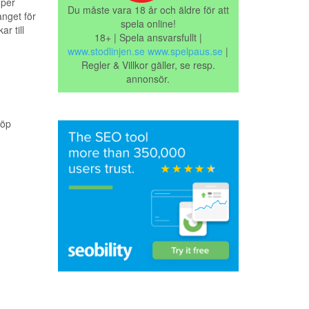
 per
Du måste vara 18 år och äldre för att
nget för
spela online!
r till
18+ | Spela ansvarsfullt |
www.stodlinjen.se
www.spelpaus.se
|
Regler & Villkor gäller, se resp.
annonsör.
köp