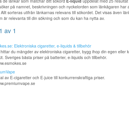
s de länkar som matchar ditt sökord
E-liquid
uppdelat med 25 resultat
 söker på namnet, beskrivningen och nyckelorden som länkägaren har a
 Allt sorteras utifrån länkarnas relevans till sökordet. Det visas även länka
m är relevanta till din sökning och som du kan ha nytta av.
1 av 1
s.se: Elektroniska cigaretter, e-liquids & tillbehör
hittar du mängder av elektroniska cigaretter, bygg ihop din egen eller 
it. Sveriges bästa priser på batterier, e-liquids och tillbehör.
www.esmokes.se
iumVape
al av E-cigaretter och E-juice till konkurrenskraftiga priser.
www.premiumvape.se