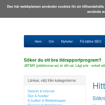
Den här webbplatsen använder cookies för att tillhandahåll
använda w
Hem
Om
Nyheter
Få bättre SEO
Söker du ett bra tidrapportprogram?
JBTMR (jobbtimmar.se) är ditt val. Lågt pris - enkelt att
Länkar, välj från kategorierna
Hit
Datorer & Internet
Djur & husdjur
Sökni
E-butiker & Webbshoppar