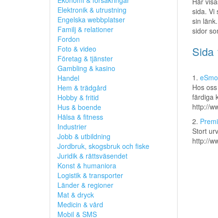
Ekonomi & försäkringar
Här visa
Elektronik & utrustning
sida. Vi
Engelska webbplatser
sin länk.
Familj & relationer
sidor so
Fordon
Foto & video
Sida 
Företag & tjänster
Gambling & kasino
1.
eSmoke
Handel
Hos oss 
Hem & trädgård
färdiga k
Hobby & fritid
http://
Hus & boende
Hälsa & fitness
2.
Prem
Industrier
Stort urv
Jobb & utbildning
http://
Jordbruk, skogsbruk och fiske
Juridik & rättsväsendet
Konst & humaniora
Logistik & transporter
Länder & regioner
Mat & dryck
Medicin & vård
Mobil & SMS