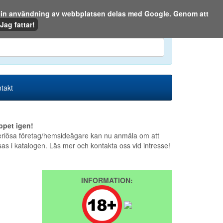
m din användning av webbplatsen delas med Google. Genom att
Den 7 augusti 2026
Jag fattar!
en eller på webben:
takt
ppet igen!
riösa företag/hemsideägare kan nu anmäla om att
sas i katalogen. Läs mer och kontakta oss vid intresse!
INFORMATION: