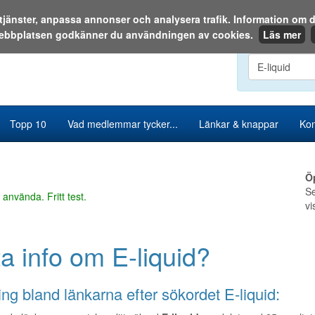
a tjänster, anpassa annonser och analysera trafik. Information o
ebbplatsen godkänner du användningen av cookies.
Läs mer
Sök i katalog
Topp 10
Vad medlemmar tycker...
Länkar & knappar
Kon
Ö
Se
 använda. Fritt test.
vi
ta info om E-liquid?
ng bland länkarna efter sökordet E-liquid: