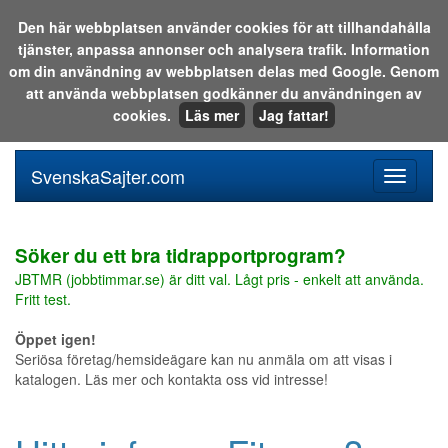
Den här webbplatsen använder cookies för att tillhandahålla
tjänster, anpassa annonser och analysera trafik. Information
Sök i katalogen eller på webben:
om din användning av webbplatsen delas med Google. Genom
att använda webbplatsen godkänner du användningen av
cookies.
Läs mer
Jag fattar!
SvenskaSajter.com
Mobilan
meny
för
svenska
Söker du ett bra tidrapportprogram?
JBTMR (jobbtimmar.se) är ditt val. Lågt pris - enkelt att använda.
Fritt test.
Öppet igen!
Seriösa företag/hemsideägare kan nu anmäla om att visas i
katalogen. Läs mer och kontakta oss vid intresse!