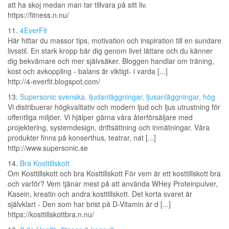
att ha skoj medan man tar tillvara på sitt liv.
https://fitness.n.nu/
11.
4EverFit
Här hittar du massor tips, motivation och inspiration till en sundare
livsstil. En stark kropp bär dig genom livet lättare och du känner
dig bekvämare och mer självsäker. Bloggen handlar om träning,
kost och avkoppling - balans är viktigt- i varda [...]
http://4-everfit.blogspot.com/
13.
Supersonic svenska, ljudanläggningar, ljusanläggningar, hög
Vi distribuerar högkvalitativ och modern ljud och ljus utrustning för
offentliga miljöer. Vi hjälper gärna våra återförsäljare med
projektering, systemdesign, driftsättning och inmätningar. Våra
produkter finns på konserthus, teatrar, nat [...]
http://www.supersonic.se
14.
Bra Kosttillskott
Om Kosttillskott och bra Kosttillskott För vem är ett kosttillskott bra
och varför? Vem tjänar mest på att använda WHey Proteinpulver,
Kasein, kreatin och andra kosttillskott. Det korta svaret är
självklart - Den som har brist på D-Vitamin är d [...]
https://kosttillskottbra.n.nu/