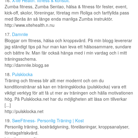
16.
X-ite Health. fitness & konsult.
Zumba fitness, Zumba Sentao, hälsa & fitness för fester, event,
kick-off, skolor, föreningar, företag mm Roliga och fartfyllda pass
med Borås än så länge enda manliga Zumba instruktör.
http://www.xitehealth.n.nu
17.
Damniie
Bloggar om fitness, hälsa och kroppsvård. På min blogg levererar
jag ständigt tips på hur man kan leva ett hälsosammare, sundare
och bättre liv. Man får också hänga med i min vardag och i mitt
träningsschema.
http://damniie.blogg.se
18.
Pulsklocka
Träning och fitness blir allt mer modernt och om du
konditionstränar så kan en träningsklocka (pulsklocka) vara ett
viktigt verktyg för att få ut mer av träningen och hålla motivationen
hög. På Pulsklocka.net har du möjligheten att läsa om tillverkar
[...]
http://pulsklocka.net
19.
SweFitness- Personlig Träning | Kost
Personlig träning, kostrådgivning, föreläsningar, kroppsanalyser,
företagsfriskvård.