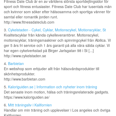
Fitness Date Club är en av världens största sportdejtingsidor för
sport och fitness entusiaster. Fitness Date Club har tusentals män
och kvinnor som söker efter hälsosamma och sportiga vänner för
samtal eller romantik jorden runt.
http://www.fitnessdateclub.com
3.
Cykelstaden - Cykel, Cyklar, Motionscykel, Motionscyklar, St
Kvalitetscyklar från kända cykelleverantörer. Motionscykel,
motionscyklar, träningsmaskiner och spinningcykel från Abilica. Vi
ger 5 års fri service och 1 års garanti på alla våra sålda cyklar. Vi
har egen cykelverkstad på Birger Jarlsgatan 98 i St [...]
http://www.cykelstaden.se
4.
Barbietan
En webshop som erbjuder allt från hälsovårdsprodukter till
skönhetsprodukter.
http://www.barbietan.com
5.
Kaloriguiden.se | Information och nyheter inom träning
Det senaste inom motion, hälsa och träningsrelaterade gadgets.
https://www.kaloriguiden.se/
6.
Mitt träningsliv i Kalifornien
Handlar om min träning och upplevelser i Los angeles och övriga
Kalifornien