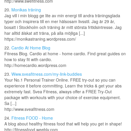
http://www.swefitness.com
20.
Monikas träning
Jag vill i min blogg ge lite av min energi till andra träningsglada
typer och inspirera till en mer hälsosam livsstil. Jag är 29 år,
bosatt i Stockholm och träning är mitt största fritidsintresse. Jag
har alltid älskat att träna, på alla möjliga [...]
https://monikastraning.wordpress.com/
22.
Cardio At Home Blog
Fitness Blog. Cardio at home - home cardio. Find great guides on
how to stay fit with cardio.
http://homecardio.wordpress.com
23.
Www.sveafitness.com/my-link-buddies
Your No.1 Personal Trainer Online. FREE try-out so you can
experience it before committing. Learn the tricks & get your abs
extremely fast. Svea Fitness, always offer a FREE Try-Out
package with workouts with your choice of exercise equipment.
Sa [...]
http://www.sveafitness.com
24.
Fitness FOOD - Home
A blog about healthy fitness food that will help you get in shape!
http://fitnessfood.weebly.com