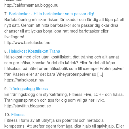
http://californiaman.bloggo.nu
7.
Barfotaskor - Hitta barfotaskor som passar dig!
Barfotalöpning minskar risken för skador och lär dig att löpa på ett
nytt sätt. Genom att hitta barfotaskor som passar dig ökar dina
chanser till att lyckas börja löpa rätt med barfotaskor eller
fivefingers!
http://www.barfotaskor.net
8.
Hälsokost Kosttillskott Träna
Hälsokost med eller utan kosttillskott, diet träning och allt annat
som ger hälsa, kanske är det din kärlek? Eller är det att köpa
hälsokost på nätet ur en hälsobutik som till exempel Proteinpulver
från Kasein eller är det bara Wheyproteinpulver so [...]
https://halsokost.n.nu/
9.
Träningsblogg fitness
En träningsblogg om styrketräning, Fitness Five, LCHF och hälsa.
Träningsinspiration och tips för dig som vill gå ner i vikt.
http://stayfittn.blogspot.se
10.
Fitness
Fitness i form av att utnyttja sin potential och metabola
kompetens. Att utefter egent förmåga idka hjälp till självhjälp. Eller