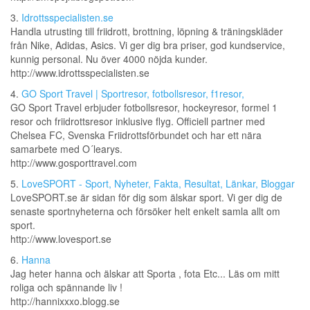
3.
Idrottsspecialisten.se
Handla utrusting till friidrott, brottning, löpning & träningskläder
från Nike, Adidas, Asics. Vi ger dig bra priser, god kundservice,
kunnig personal. Nu över 4000 nöjda kunder.
http://www.idrottsspecialisten.se
4.
GO Sport Travel | Sportresor, fotbollsresor, f1resor,
GO Sport Travel erbjuder fotbollsresor, hockeyresor, formel 1
resor och friidrottsresor inklusive flyg. Officiell partner med
Chelsea FC, Svenska Friidrottsförbundet och har ett nära
samarbete med O´learys.
http://www.gosporttravel.com
5.
LoveSPORT - Sport, Nyheter, Fakta, Resultat, Länkar, Bloggar
LoveSPORT.se är sidan för dig som älskar sport. Vi ger dig de
senaste sportnyheterna och försöker helt enkelt samla allt om
sport.
http://www.lovesport.se
6.
Hanna
Jag heter hanna och älskar att Sporta , fota Etc... Läs om mitt
roliga och spännande liv !
http://hannixxxo.blogg.se