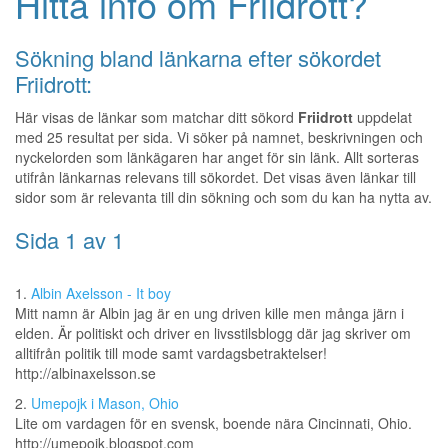
Hitta info om Friidrott?
Sökning bland länkarna efter sökordet
Friidrott:
Här visas de länkar som matchar ditt sökord
Friidrott
uppdelat
med 25 resultat per sida. Vi söker på namnet, beskrivningen och
nyckelorden som länkägaren har anget för sin länk. Allt sorteras
utifrån länkarnas relevans till sökordet. Det visas även länkar till
sidor som är relevanta till din sökning och som du kan ha nytta av.
Sida 1 av 1
1.
Albin Axelsson - It boy
Mitt namn är Albin jag är en ung driven kille men många järn i
elden. Är politiskt och driver en livsstilsblogg där jag skriver om
alltifrån politik till mode samt vardagsbetraktelser!
http://albinaxelsson.se
2.
Umepojk i Mason, Ohio
Lite om vardagen för en svensk, boende nära Cincinnati, Ohio.
http://umepojk.blogspot.com