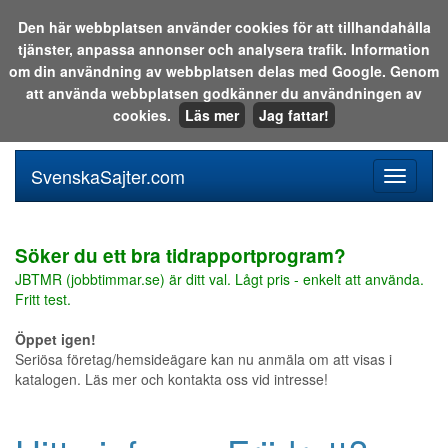
Den här webbplatsen använder cookies för att tillhandahålla
tjänster, anpassa annonser och analysera trafik. Information
Sök i katalogen eller på webben:
om din användning av webbplatsen delas med Google. Genom
att använda webbplatsen godkänner du användningen av
cookies.
Läs mer
Jag fattar!
SvenskaSajter.com
Mobilan
meny
för
svenska
Söker du ett bra tidrapportprogram?
JBTMR (jobbtimmar.se) är ditt val. Lågt pris - enkelt att använda.
Fritt test.
Öppet igen!
Seriösa företag/hemsideägare kan nu anmäla om att visas i
katalogen. Läs mer och kontakta oss vid intresse!