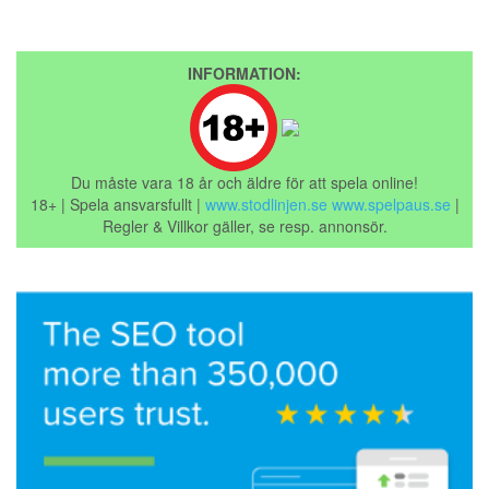
INFORMATION:
Du måste vara 18 år och äldre för att spela online!
18+ | Spela ansvarsfullt |
www.stodlinjen.se
www.spelpaus.se
|
Regler & Villkor gäller, se resp. annonsör.