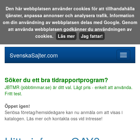
Den här webbplatsen använder cookies för att tillhandahålla
tjänster, anpassa annonser och analysera trafik. Information
Sök i katalogen eller på webben:
om din användning av webbplatsen delas med Google. Genom
att använda webbplatsen godkänner du användningen av
cookies.
Läs mer
Jag fattar!
SvenskaSajter.com
Mobilan
meny
för
svenska
Söker du ett bra tidrapportprogram?
JBTMR (jobbtimmar.se) är ditt val. Lågt pris - enkelt att använda.
Fritt test.
Öppet igen!
Seriösa företag/hemsideägare kan nu anmäla om att visas i
katalogen. Läs mer och kontakta oss vid intresse!