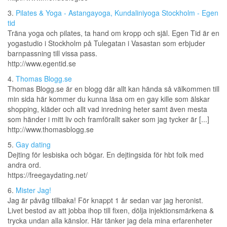
3.
Pilates & Yoga - Astangayoga, Kundaliniyoga Stockholm - Egen
tid
Träna yoga och pilates, ta hand om kropp och själ. Egen Tid är en
yogastudio i Stockholm på Tulegatan i Vasastan som erbjuder
barnpassning till vissa pass.
http://www.egentid.se
4.
Thomas Blogg.se
Thomas Blogg.se är en blogg där allt kan hända så välkommen till
min sida här kommer du kunna läsa om en gay kille som älskar
shopping, kläder och allt vad inredning heter samt även mesta
som händer i mitt liv och framförallt saker som jag tycker är [...]
http://www.thomasblogg.se
5.
Gay dating
Dejting för lesbiska och bögar. En dejtingsida för hbt folk med
andra ord.
https://freegaydating.net/
6.
Mister Jag!
Jag är påväg tillbaka! För knappt 1 år sedan var jag heronist.
Livet bestod av att jobba ihop till fixen, dölja injektionsmärkena &
trycka undan alla känslor. Här tänker jag dela mina erfarenheter