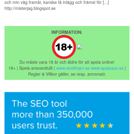
och min väg framåt, kanske få inlägg och främst för [...]
http://misterjag.blogspot.se
INFORMATION:
Du måste vara 18 år och äldre för att spela online!
18+ | Spela ansvarsfullt |
www.stodlinjen.se
www.spelpaus.se
|
Regler & Villkor gäller, se resp. annonsör.