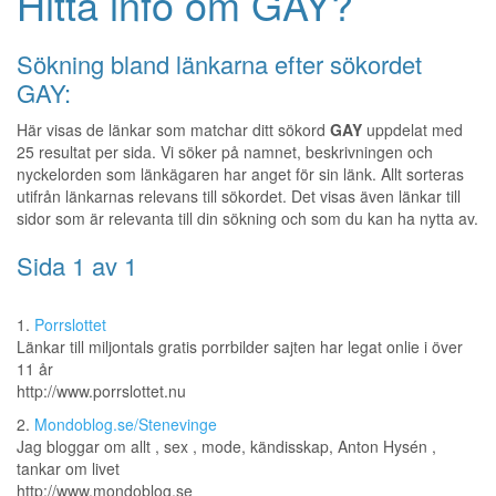
Hitta info om GAY?
Sökning bland länkarna efter sökordet
GAY:
Här visas de länkar som matchar ditt sökord
GAY
uppdelat med
25 resultat per sida. Vi söker på namnet, beskrivningen och
nyckelorden som länkägaren har anget för sin länk. Allt sorteras
utifrån länkarnas relevans till sökordet. Det visas även länkar till
sidor som är relevanta till din sökning och som du kan ha nytta av.
Sida 1 av 1
1.
Porrslottet
Länkar till miljontals gratis porrbilder sajten har legat onlie i över
11 år
http://www.porrslottet.nu
2.
Mondoblog.se/Stenevinge
Jag bloggar om allt , sex , mode, kändisskap, Anton Hysén ,
tankar om livet
http://www.mondoblog.se