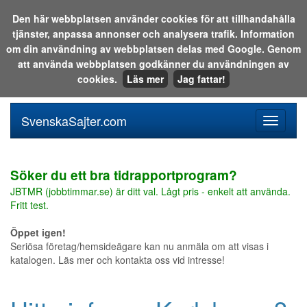
Den här webbplatsen använder cookies för att tillhandahålla
tjänster, anpassa annonser och analysera trafik. Information
Sök i katalogen eller på webben:
om din användning av webbplatsen delas med Google. Genom
att använda webbplatsen godkänner du användningen av
cookies.
Läs mer
Jag fattar!
SvenskaSajter.com
Mobilan
meny
för
svenska
Söker du ett bra tidrapportprogram?
JBTMR (jobbtimmar.se) är ditt val. Lågt pris - enkelt att använda.
Fritt test.
Öppet igen!
Seriösa företag/hemsideägare kan nu anmäla om att visas i
katalogen. Läs mer och kontakta oss vid intresse!