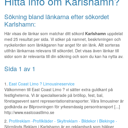
Hitta info om Karlshamn?
Sökning bland länkarna efter sökordet
Karlshamn:
Här visas de länkar som matchar ditt sökord
Karlshamn
uppdelat
med 25 resultat per sida. Vi söker på namnet, beskrivningen och
nyckelorden som länkägaren har anget för sin länk. Allt sorteras
utifrån länkarnas relevans till sökordet. Det visas även länkar till
sidor som är relevanta till din sökning och som du kan ha nytta av.
Sida 1 av 1
1.
East Coast Limo ? Limousineservice
Välkommen till East Coast Limo ? vi sätter extra guldkant på
festligheterna. Vi är specialiserade på bröllop, fest, bal,
företagsevent samt representationstransporter. Våra limousiner är
godkända av Bilprovningen för yrkesmässig persontransport [...]
http://www.eastcoastlimo.se
2.
Profilreklam -Profilkläder - Skyltreklam - Bildekor i Blekinge -
Sörmlinds Reklam i Karlshamn är en reklambyrå som hjälper