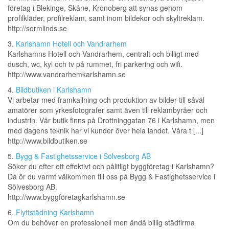
företag i Blekinge, Skåne, Kronoberg att synas genom
profilkläder, profilreklam, samt inom bildekor och skyltreklam.
http://sormlinds.se
3.
Karlshamn Hotell och Vandrarhem
Karlshamns Hotell och Vandrarhem, centralt och billigt med
dusch, wc, kyl och tv på rummet, fri parkering och wifi.
http://www.vandrarhemkarlshamn.se
4.
Bildbutiken i Karlshamn
Vi arbetar med framkallning och produktion av bilder till såväl
amatörer som yrkesfotografer samt även till reklambyråer och
industrin. Vår butik finns på Drottninggatan 76 i Karlshamn, men
med dagens teknik har vi kunder över hela landet. Våra t [...]
http://www.bildbutiken.se
5.
Bygg & Fastighetsservice i Sölvesborg AB
Söker du efter ett effektivt och pålitligt byggföretag i Karlshamn?
Då ör du varmt välkommen till oss på Bygg & Fastighetsservice i
Sölvesborg AB.
http://www.byggföretagkarlshamn.se
6.
Flyttstädning Karlshamn
Om du behöver en professionell men ändå billig städfirma