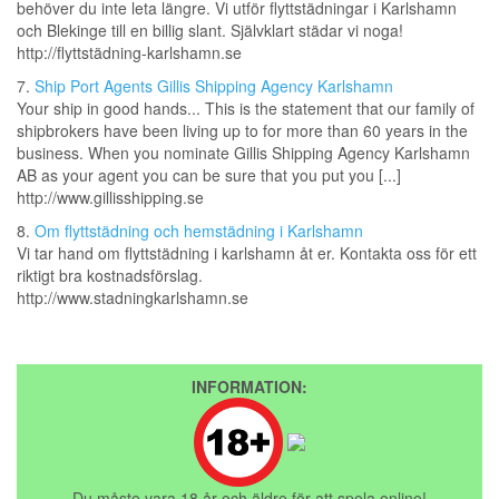
behöver du inte leta längre. Vi utför flyttstädningar i Karlshamn
och Blekinge till en billig slant. Självklart städar vi noga!
http://flyttstädning-karlshamn.se
7.
Ship Port Agents Gillis Shipping Agency Karlshamn
Your ship in good hands... This is the statement that our family of
shipbrokers have been living up to for more than 60 years in the
business. When you nominate Gillis Shipping Agency Karlshamn
AB as your agent you can be sure that you put you [...]
http://www.gillisshipping.se
8.
Om flyttstädning och hemstädning i Karlshamn
Vi tar hand om flyttstädning i karlshamn åt er. Kontakta oss för ett
riktigt bra kostnadsförslag.
http://www.stadningkarlshamn.se
INFORMATION:
Du måste vara 18 år och äldre för att spela online!