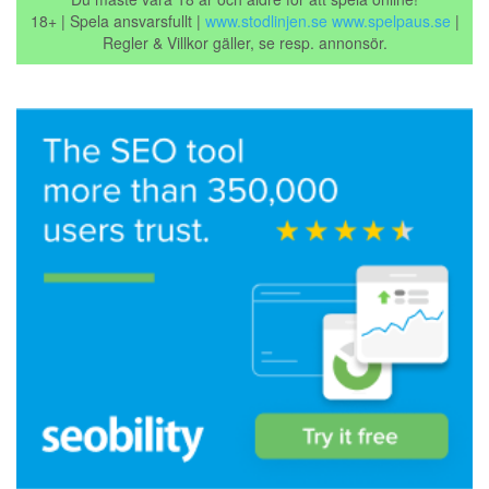
18+ | Spela ansvarsfullt |
www.stodlinjen.se
www.spelpaus.se
|
Regler & Villkor gäller, se resp. annonsör.