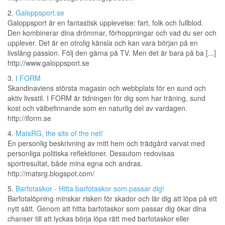
2.
Galoppsport.se
Galoppsport är en fantastisk upplevelse: fart, folk och fullblod.
Den kombinerar dina drömmar, förhoppningar och vad du ser och
upplever. Det är en otrolig känsla och kan vara början på en
livslång passion. Följ den gärna på TV. Men det är bara på ba [...]
http://www.galoppsport.se
3.
I FORM
Skandinaviens största magasin och webbplats för en sund och
aktiv livsstil. I FORM är tidningen för dig som har träning, sund
kost och välbefinnande som en naturlig del av vardagen.
http://iform.se
4.
MatsRG, the site of the net!
En personlig beskrivning av mitt hem och trädgård varvat med
personliga politiska reflektioner. Dessutom redovisas
sportresultat, både mina egna och andras.
http://matsrg.blogspot.com/
5.
Barfotaskor - Hitta barfotaskor som passar dig!
Barfotalöpning minskar risken för skador och lär dig att löpa på ett
nytt sätt. Genom att hitta barfotaskor som passar dig ökar dina
chanser till att lyckas börja löpa rätt med barfotaskor eller