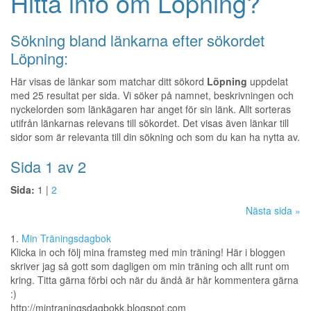
Hitta info om Löpning?
Sökning bland länkarna efter sökordet
Löpning:
Här visas de länkar som matchar ditt sökord
Löpning
uppdelat
med 25 resultat per sida. Vi söker på namnet, beskrivningen och
nyckelorden som länkägaren har anget för sin länk. Allt sorteras
utifrån länkarnas relevans till sökordet. Det visas även länkar till
sidor som är relevanta till din sökning och som du kan ha nytta av.
Sida 1 av 2
Sida:
1 |
2
Nästa sida »
1.
Min Träningsdagbok
Klicka in och följ mina framsteg med min träning! Här i bloggen
skriver jag så gott som dagligen om min träning och allt runt om
kring. Titta gärna förbi och när du ändå är här kommentera gärna
:)
http://mintraningsdagbokk.blogspot.com