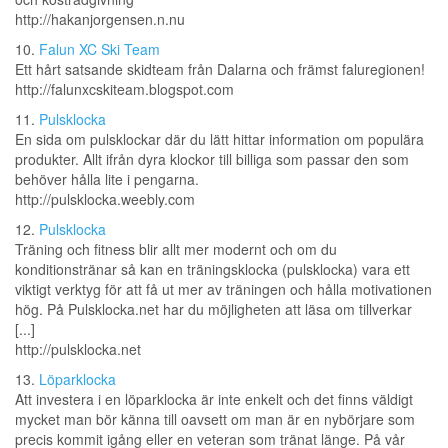
http://hakanjorgensen.n.nu
10.
Falun XC Ski Team
Ett hårt satsande skidteam från Dalarna och främst faluregionen!
http://falunxcskiteam.blogspot.com
11.
Pulsklocka
En sida om pulsklockar där du lätt hittar information om populära
produkter. Allt ifrån dyra klockor till billiga som passar den som
behöver hålla lite i pengarna.
http://pulsklocka.weebly.com
12.
Pulsklocka
Träning och fitness blir allt mer modernt och om du
konditionstränar så kan en träningsklocka (pulsklocka) vara ett
viktigt verktyg för att få ut mer av träningen och hålla motivationen
hög. På Pulsklocka.net har du möjligheten att läsa om tillverkar
[...]
http://pulsklocka.net
13.
Löparklocka
Att investera i en löparklocka är inte enkelt och det finns väldigt
mycket man bör känna till oavsett om man är en nybörjare som
precis kommit igång eller en veteran som tränat länge. På vår