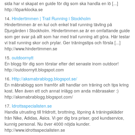
sida har vi skapat en guide för dig som ska handla en lö [...]
http://löparklocka.se
14.
Hindertimmen | Trail Running i Stockholm
Hindertimmen är en kul och enkel trail running tävling på
Djurgården i Stockholm. Hindertimmen.se är en omfattande guide
som ger svar på allt som har med trail running att göra. Här testar
vi trail running skor och prylar. Ger träningstips och försla [...]
http://www.hindertimmen.se
15.
outdoornytt
En blogg för dig som törstar efter det senaste inom outdoor!
http://outdoornytt.blogspot.com
16.
Http://aksmabrablogg.blogspot.se/
En måbrablogg som framför allt handlar om träning och tips kring
kost. Men även ett och annat inlägg om anda måbrasaker :)
http://aksmabrablogg.blogspot.com/
17.
Idrottsspecialisten.se
Handla utrusting till friidrott, brottning, löpning & träningskläder
från Nike, Adidas, Asics. Vi ger dig bra priser, god kundservice,
kunnig personal. Nu över 4000 nöjda kunder.
http://www.idrottsspecialisten.se