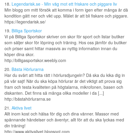
18.
Legendarisk.se - Min väg mot ett friskare och piggare liv
Min blogg om mitt försök att komma i form igen efter många år då
kondition gått ner och vikt upp. Målet är att bli fiskare och piggare.
https://legendarisk.se/
19.
Billiga Sportskor
Vi på Billiga Sportskor skriver om skor för sport och listar butiker
som säljer skor för löpning och träning. Hos oss jämför du butiker
och priser samt hittar massvis av nyttig information innan du
köper dina skor.
http://billigasportskor.weebly.com
20.
Bästa Hörlurarna
Har du svårt att hitta rätt i hörlursdjungeln? Då ska du kika dig in
på vår sajt! När du ska köpa hörlurar är det viktigt att prova sig
fram och testa kvaliteten på högtalarna, mikrofonen, basen och
diskanten. Det finns så många olika modeller i da [...]
http://bästahörlurarna.se
21.
Aktiva livet
Allt inom kost och hälsa för dig och dina vänner. Massor med
spännande händelser och äventyr, allt för att du ska lyckas med
din träning!
http://www.aktivalivet.blogspot.com