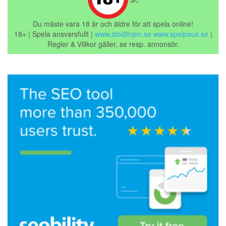
Du måste vara 18 år och äldre för att spela online!
18+ | Spela ansvarsfullt |
www.stodlinjen.se
www.spelpaus.se
|
Regler & Villkor gäller, se resp. annonsör.