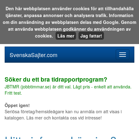
Den här webbplatsen använder cookies för att tillhandahålla
tjänster, anpassa annonser och analysera trafik. Information
Sök i katalogen eller på webben:
om din användning av webbplatsen delas med Google. Genom
att använda webbplatsen godkänner du användningen av
cookies.
Läs mer
Jag fattar!
SvenskaSajter.com
Mobilan
meny
för
svenska
Söker du ett bra tidrapportprogram?
JBTMR (jobbtimmar.se) är ditt val. Lågt pris - enkelt att använda.
Fritt test.
Öppet igen!
Seriösa företag/hemsideägare kan nu anmäla om att visas i
katalogen. Läs mer och kontakta oss vid intresse!