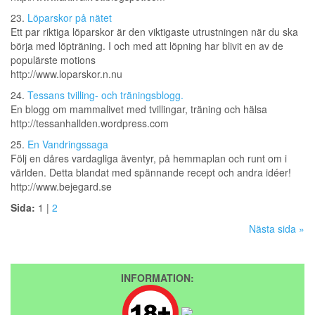
23.
Löparskor på nätet
Ett par riktiga löparskor är den viktigaste utrustningen när du ska
börja med löpträning. I och med att löpning har blivit en av de
populärste motions
http://www.loparskor.n.nu
24.
Tessans tvilling- och träningsblogg.
En blogg om mammalivet med tvillingar, träning och hälsa
http://tessanhallden.wordpress.com
25.
En Vandringssaga
Följ en dåres vardagliga äventyr, på hemmaplan och runt om i
världen. Detta blandat med spännande recept och andra idéer!
http://www.bejegard.se
Sida:
1 |
2
Nästa sida »
INFORMATION: