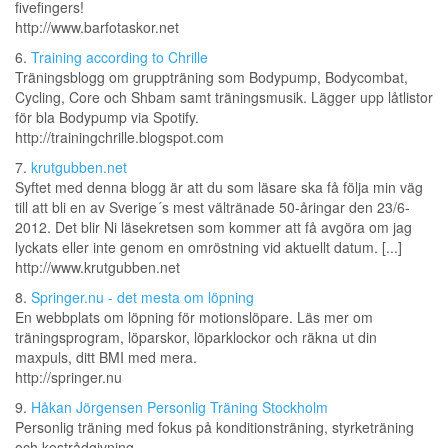
fivefingers!
http://www.barfotaskor.net
6.
Training according to Chrille
Träningsblogg om gruppträning som Bodypump, Bodycombat,
Cycling, Core och Shbam samt träningsmusik. Lägger upp låtlistor
för bla Bodypump via Spotify.
http://trainingchrille.blogspot.com
7.
krutgubben.net
Syftet med denna blogg är att du som läsare ska få följa min väg
till att bli en av Sverige´s mest vältränade 50-åringar den 23/6-
2012. Det blir Ni läsekretsen som kommer att få avgöra om jag
lyckats eller inte genom en omröstning vid aktuellt datum. [...]
http://www.krutgubben.net
8.
Springer.nu - det mesta om löpning
En webbplats om löpning för motionslöpare. Läs mer om
träningsprogram, löparskor, löparklockor och räkna ut din
maxpuls, ditt BMI med mera.
http://springer.nu
9.
Håkan Jörgensen Personlig Träning Stockholm
Personlig träning med fokus på konditionsträning, styrketräning
och kostrådgivning