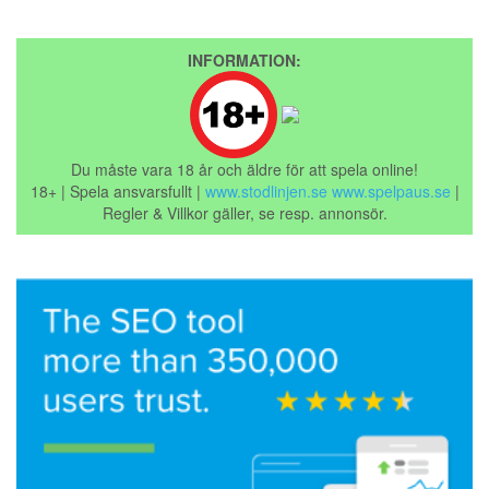
INFORMATION:
Du måste vara 18 år och äldre för att spela online!
18+ | Spela ansvarsfullt |
www.stodlinjen.se
www.spelpaus.se
|
Regler & Villkor gäller, se resp. annonsör.