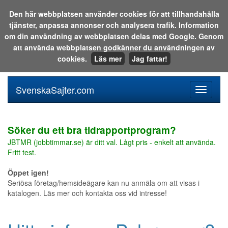
Den här webbplatsen använder cookies för att tillhandahålla
tjänster, anpassa annonser och analysera trafik. Information
Sök i katalogen eller på webben:
om din användning av webbplatsen delas med Google. Genom
att använda webbplatsen godkänner du användningen av
cookies.
Läs mer
Jag fattar!
SvenskaSajter.com
Mobilan
meny
för
svenska
Söker du ett bra tidrapportprogram?
JBTMR (jobbtimmar.se) är ditt val. Lågt pris - enkelt att använda.
Fritt test.
Öppet igen!
Seriösa företag/hemsideägare kan nu anmäla om att visas i
katalogen. Läs mer och kontakta oss vid intresse!