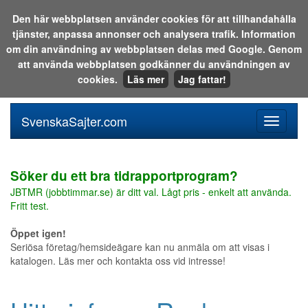
Den här webbplatsen använder cookies för att tillhandahålla
tjänster, anpassa annonser och analysera trafik. Information
Sök i katalogen eller på webben:
om din användning av webbplatsen delas med Google. Genom
att använda webbplatsen godkänner du användningen av
cookies.
Läs mer
Jag fattar!
SvenskaSajter.com
Mobilan
meny
för
svenska
Söker du ett bra tidrapportprogram?
JBTMR (jobbtimmar.se) är ditt val. Lågt pris - enkelt att använda.
Fritt test.
Öppet igen!
Seriösa företag/hemsideägare kan nu anmäla om att visas i
katalogen. Läs mer och kontakta oss vid intresse!