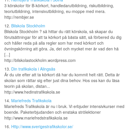
3 körskolor för B-körkort, handledarutbildning, riskutbildning,
teoriutbildning, intensivutbildning, eu-moppe med mera.
http://rembjer.se
12.
Bilskola Stockholm
Bilskola Stockholm ? så hittar du rätt körskola, så skapar du
förutsättningar för att ta körkort på bästa sätt, så förbered du dig
och håller reda på alla regler som har med körkort och
övningskörning att göra. Ja, det och mycket mer är vad den hä
[...]
http://bilskolastockholm.wordpress.com
13.
Din trafikskola i Alingsås
Är du ute efter att ta körkort då har du kommit helt rätt. Detta är
skolan som rättar sig efter just dina behov. Hos oss kan du läsa
teorin på skolan, distan...
http://www.hedinstrafikskola.se
14.
Mariefreds Trafikskola
Mariefreds Trafikskola är nu i bruk. Vi erbjuder intensivkurser med
boende. Paketerbjudanden och enstaka strölektioner
http://www.mariefredstrafikskola.se
16.
Http://www.sverigestrafikskolor.se/