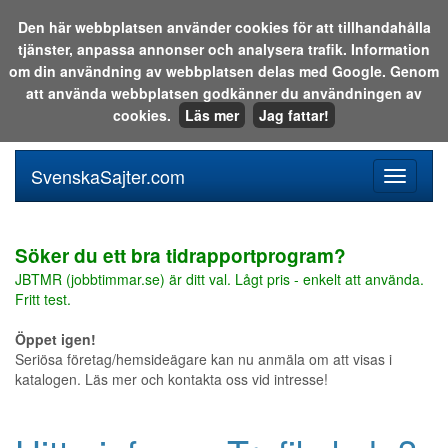
Den här webbplatsen använder cookies för att tillhandahålla
tjänster, anpassa annonser och analysera trafik. Information
Sök i katalogen eller på webben:
om din användning av webbplatsen delas med Google. Genom
att använda webbplatsen godkänner du användningen av
cookies.
Läs mer
Jag fattar!
SvenskaSajter.com
Mobilan
meny
för
svenska
Söker du ett bra tidrapportprogram?
JBTMR (jobbtimmar.se) är ditt val. Lågt pris - enkelt att använda.
Fritt test.
Öppet igen!
Seriösa företag/hemsideägare kan nu anmäla om att visas i
katalogen. Läs mer och kontakta oss vid intresse!