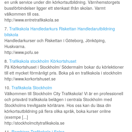
en unik service under din körkortsutbildning. Värnhemstorgets
bussförbindelser ligger ett stenkast ifrån skolan. Varmt
välkommen till oss.
http://www.entretrafikskola.se
7.
Trafikskola Handledarkurs Riskettan Handledarutbildning
bilskola
Handledarkurser och Riskettan i Göteborg, Jönköping,
Huskvarna.
http://www.pofu.se
8.
Trafikskola stockholm Körkortshuset
På Körkortshuset i Stockholm/ Södermalm bokar du körlektioner
till ett mycket förmånligt pris. Boka på en trafikskola i stockholm
http://www.korkortshuset.se
10.
Trafikskola Stockholm
Välkommen till Stockholm City Trafikskola! Vi är en professionell
och prisvärd trafikskola belägen i centrala Stockholm med
Stockholms trevligaste körlärare. Hos oss kan du läsa din
körkortsutbildning på flera olika språk, boka kurser online
(exempe [...]
http://stockholmcitytrafikskola.se
11.
Rembjers Trafikskola i Solna