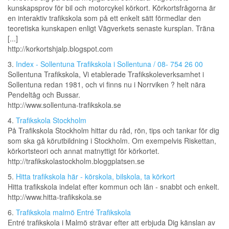
kunskapsprov för bil och motorcykel körkort. Körkortsfrågorna är
en interaktiv trafikskola som på ett enkelt sätt förmedlar den
teoretiska kunskapen enligt Vägverkets senaste kursplan. Träna
[...]
http://korkortshjalp.blogspot.com
3.
Index - Sollentuna Trafikskola i Sollentuna / 08- 754 26 00
Sollentuna Trafikskola, Vi etablerade Trafikskoleverksamhet i
Sollentuna redan 1981, och vi finns nu i Norrviken ? helt nära
Pendeltåg och Bussar.
http://www.sollentuna-trafikskola.se
4.
Trafikskola Stockholm
På Trafikskola Stockholm hittar du råd, rön, tips och tankar för dig
som ska gå körutbildning i Stockholm. Om exempelvis Riskettan,
körkortsteori och annat matnyttigt för körkortet.
http://trafikskolastockholm.bloggplatsen.se
5.
Hitta trafikskola här - körskola, bilskola, ta körkort
Hitta trafikskola indelat efter kommun och län - snabbt och enkelt.
http://www.hitta-trafikskola.se
6.
Trafikskola malmö Entré Trafikskola
Entré trafikskola i Malmö strävar efter att erbjuda Dig känslan av