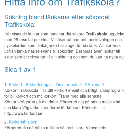
Hitta info om Trafikskola?
Sökning bland länkarna efter sökordet
Trafikskola:
Här visas de länkar som matchar ditt sökord
Trafikskola
uppdelat
med 25 resultat per sida. Vi söker på namnet, beskrivningen och
nyckelorden som länkägaren har anget för sin länk. Allt sorteras
utifrån länkarnas relevans till sökordet. Det visas även länkar till
sidor som är relevanta till din sökning och som du kan ha nytta av.
Sida 1 av 1
1.
Körkort - Körkortsfrågor - läs mer och få 15% rabatt!
Körkort Trafikskola - Ta ditt körkort enkelt och billigt. Dataprogram
för bil körkort och mc körkort. Träna med alla senaste
Körkortsfrågorna på din dator. Förbered dig på bästa möjliga sätt
och klara Vägverkets teoriprov för körkort. Körkortsf [...]
http://www.korkort.se
2.
Körkortshjälpen
Förbered dig på bästa möjliga sätt och klara Vägverkets