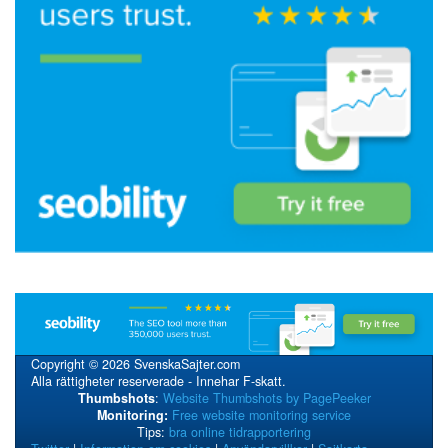
Copyright © 2026 SvenskaSajter.com
Alla rättigheter reserverade - Innehar F-skatt.
Thumbshots
:
Website Thumbshots by PagePeeker
Monitoring:
Free website monitoring service
Tips:
bra online tidrapportering