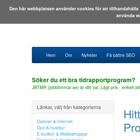
Den här webbplatsen använder cookies för att tillhandahåll
använda w
Hem
Om
Nyheter
Få bättre SEO
Söker du ett bra tidrapportprogram?
JBTMR (jobbtimmar.se) är ditt val. Lågt pris - enkelt att
Länkar, välj från kategorierna
Hit
Datorer & Internet
Pro
Djur & husdjur
E-butiker & Webbshoppar