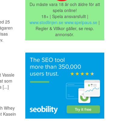
Du måste vara 18 år och äldre för att
spela online!
18+ | Spela ansvarsfullt |
ed 25
www.stodlinjen.se
www.spelpaus.se
|
kägaren
Regler & Villkor gäller, se resp.
visas
annonsör.
v.
t Vassle
est som
[...]
och Whey
mt Kasein