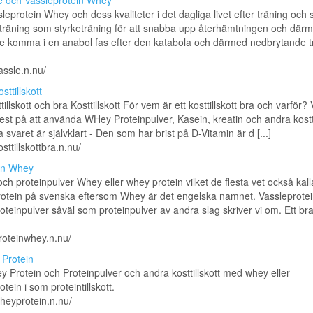
e och Vassleprotein Whey
eprotein Whey och dess kvaliteter i det dagliga livet efter träning och s
 träning som styrketräning för att snabba upp återhämtningen och där
e komma i en anabol fas efter den katabola och därmed nedbrytande t
vassle.n.nu/
sttillskott
illskott och bra Kosttillskott För vem är ett kosttillskott bra och varför?
est på att använda WHey Proteinpulver, Kasein, kreatin och andra kostti
a svaret är självklart - Den som har brist på D-Vitamin är d [...]
osttillskottbra.n.nu/
in Whey
och proteinpulver Whey eller whey protein vilket de flesta vet också kall
otein på svenska eftersom Whey är det engelska namnet. Vassleprote
oteinpulver såväl som proteinpulver av andra slag skriver vi om. Ett bra
proteinwhey.n.nu/
Protein
Protein och Proteinpulver och andra kosttillskott med whey eller
tein i som proteintillskott.
wheyprotein.n.nu/