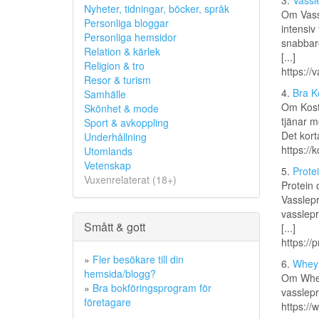
3.
Vassl
Nyheter, tidningar, böcker, språk
Om Vassl
Personliga bloggar
intensiv
Personliga hemsidor
snabbar
Relation & kärlek
[...]
Religion & tro
https://
Resor & turism
4.
Bra Ko
Samhälle
Om Kostt
Skönhet & mode
tjänar m
Sport & avkoppling
Det kort
Underhållning
https://k
Utomlands
Vetenskap
5.
Prote
Vuxenrelaterat (18+)
Protein 
Vasslepr
vasslepr
Smått & gott
[...]
https://
»
Fler besökare till din
6.
Whey 
hemsida/blogg?
Om Whey 
»
Bra bokföringsprogram för
vasslepro
företagare
https://