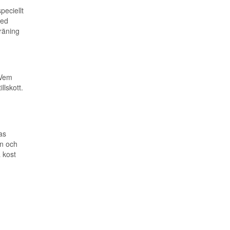
peciellt
med
räning
 Vem
llskott.
as
in och
 kost