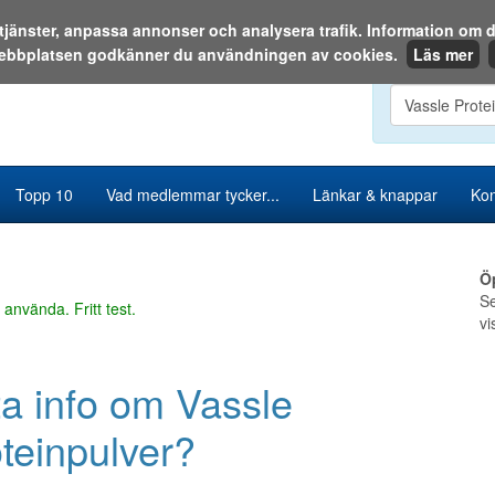
a tjänster, anpassa annonser och analysera trafik. Information o
ebbplatsen godkänner du användningen av cookies.
Läs mer
Sök i katalog
Topp 10
Vad medlemmar tycker...
Länkar & knappar
Kon
Ö
Se
 använda. Fritt test.
vi
ta info om Vassle
teinpulver?