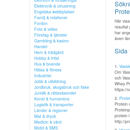
Ekonomi & försäkringar
Sökni
Elektronik & utrustning
Prote
Engelska webbplatser
Familj & relationer
Här visa
Fordon
resultat
Foto & video
har anget
Företag & tjänster
även län
Gambling & kasino
Handel
Sida 
Hem & trädgård
Hobby & fritid
Hus & boende
1.
Vassl
Hälsa & fitness
Om Vassl
Industrier
och Vass
Jobb & utbildning
Whey Pro
Jordbruk, skogsbruk och fiske
https://
Juridik & rättsväsendet
2.
Prote
Konst & humaniora
Protein 
Logistik & transporter
Proteinp
Länder & regioner
protein i
Mat & dryck
http://p
Medicin & vård
Mobil & SMS