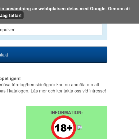
m din användning av webbplatsen delas med Google. Genom att
Den 9 augusti 2026
Jag fattar!
en eller på webben:
takt
ppet igen!
riösa företag/hemsideägare kan nu anmäla om att
sas i katalogen. Läs mer och kontakta oss vid intresse!
INFORMATION: