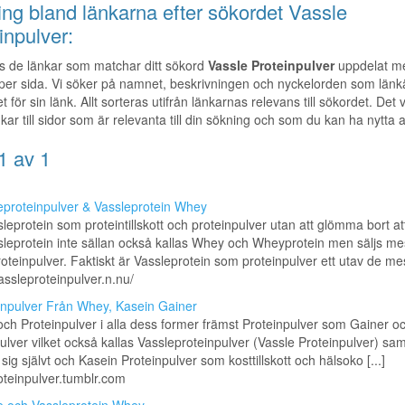
ng bland länkarna efter sökordet Vassle
inpulver:
s de länkar som matchar ditt sökord
Vassle Proteinpulver
uppdelat m
 per sida. Vi söker på namnet, beskrivningen och nyckelorden som län
 för sin länk. Allt sorteras utifrån länkarnas relevans till sökordet. Det 
kar till sidor som är relevanta till din sökning och som du kan ha nytta a
1 av 1
eproteinpulver & Vassleprotein Whey
eprotein som proteintillskott och proteinpulver utan att glömma bort at
leprotein inte sällan också kallas Whey och Wheyprotein men säljs m
teinpulver. Faktiskt är Vassleprotein som proteinpulver ett utav de mes 
vassleproteinpulver.n.nu/
inpulver Från Whey, Kasein Gainer
och Proteinpulver i alla dess former främst Proteinpulver som Gainer 
ulver vilket också kallas Vassleproteinpulver (Vassle Proteinpulver) sa
 sig självt och Kasein Proteinpulver som kosttillskott och hälsoko [...]
roteinpulver.tumblr.com