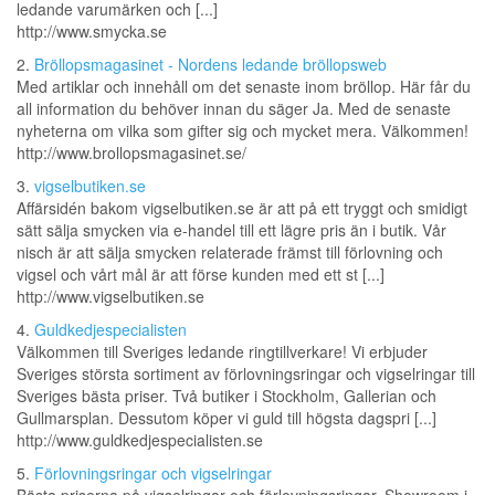
ledande varumärken och [...]
http://www.smycka.se
2.
Bröllopsmagasinet - Nordens ledande bröllopsweb
Med artiklar och innehåll om det senaste inom bröllop. Här får du
all information du behöver innan du säger Ja. Med de senaste
nyheterna om vilka som gifter sig och mycket mera. Välkommen!
http://www.brollopsmagasinet.se/
3.
vigselbutiken.se
Affärsidén bakom vigselbutiken.se är att på ett tryggt och smidigt
sätt sälja smycken via e-handel till ett lägre pris än i butik. Vår
nisch är att sälja smycken relaterade främst till förlovning och
vigsel och vårt mål är att förse kunden med ett st [...]
http://www.vigselbutiken.se
4.
Guldkedjespecialisten
Välkommen till Sveriges ledande ringtillverkare! Vi erbjuder
Sveriges största sortiment av förlovningsringar och vigselringar till
Sveriges bästa priser. Två butiker i Stockholm, Gallerian och
Gullmarsplan. Dessutom köper vi guld till högsta dagspri [...]
http://www.guldkedjespecialisten.se
5.
Förlovningsringar och vigselringar