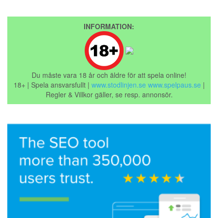
INFORMATION:
Du måste vara 18 år och äldre för att spela online!
18+ | Spela ansvarsfullt |
www.stodlinjen.se
www.spelpaus.se
|
Regler & Villkor gäller, se resp. annonsör.