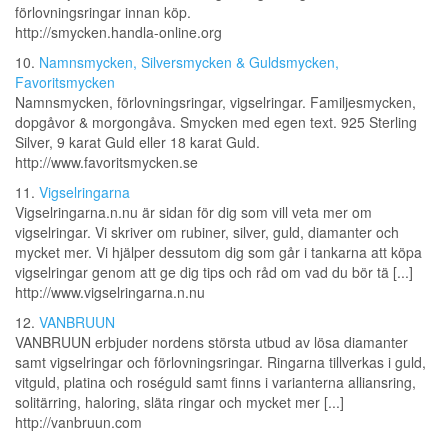
förlovningsringar innan köp.
http://smycken.handla-online.org
10.
Namnsmycken, Silversmycken & Guldsmycken,
Favoritsmycken
Namnsmycken, förlovningsringar, vigselringar. Familjesmycken,
dopgåvor & morgongåva. Smycken med egen text. 925 Sterling
Silver, 9 karat Guld eller 18 karat Guld.
http://www.favoritsmycken.se
11.
Vigselringarna
Vigselringarna.n.nu är sidan för dig som vill veta mer om
vigselringar. Vi skriver om rubiner, silver, guld, diamanter och
mycket mer. Vi hjälper dessutom dig som går i tankarna att köpa
vigselringar genom att ge dig tips och råd om vad du bör tä [...]
http://www.vigselringarna.n.nu
12.
VANBRUUN
VANBRUUN erbjuder nordens största utbud av lösa diamanter
samt vigselringar och förlovningsringar. Ringarna tillverkas i guld,
vitguld, platina och roséguld samt finns i varianterna alliansring,
solitärring, haloring, släta ringar och mycket mer [...]
http://vanbruun.com