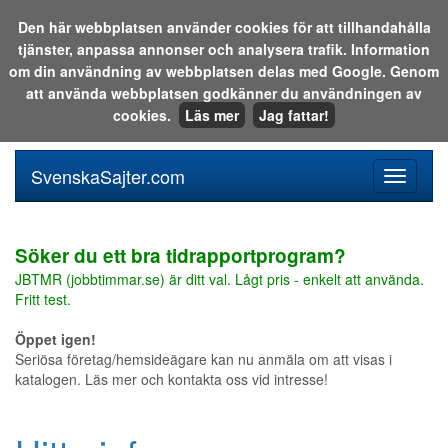
Den här webbplatsen använder cookies för att tillhandahålla
tjänster, anpassa annonser och analysera trafik. Information
Sök i katalogen eller på webben:
om din användning av webbplatsen delas med Google. Genom
att använda webbplatsen godkänner du användningen av
cookies.
Läs mer
Jag fattar!
SvenskaSajter.com
Mobilan
meny
för
svenska
Söker du ett bra tidrapportprogram?
JBTMR (jobbtimmar.se) är ditt val. Lågt pris - enkelt att använda.
Fritt test.
Öppet igen!
Seriösa företag/hemsideägare kan nu anmäla om att visas i
katalogen. Läs mer och kontakta oss vid intresse!