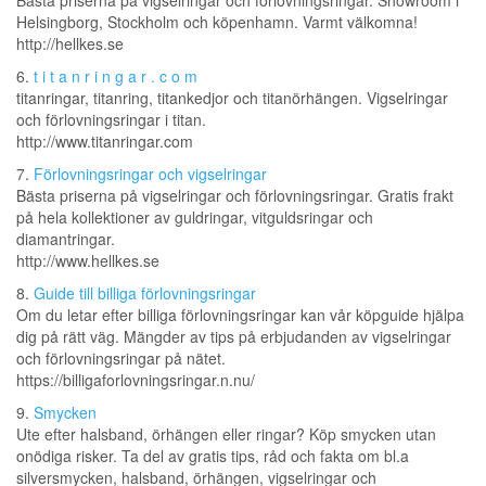
Bästa priserna på vigselringar och förlovningsringar. Showroom i
Helsingborg, Stockholm och köpenhamn. Varmt välkomna!
http://hellkes.se
6.
t i t a n r i n g a r . c o m
titanringar, titanring, titankedjor och titanörhängen. Vigselringar
och förlovningsringar i titan.
http://www.titanringar.com
7.
Förlovningsringar och vigselringar
Bästa priserna på vigselringar och förlovningsringar. Gratis frakt
på hela kollektioner av guldringar, vitguldsringar och
diamantringar.
http://www.hellkes.se
8.
Guide till billiga förlovningsringar
Om du letar efter billiga förlovningsringar kan vår köpguide hjälpa
dig på rätt väg. Mängder av tips på erbjudanden av vigselringar
och förlovningsringar på nätet.
https://billigaforlovningsringar.n.nu/
9.
Smycken
Ute efter halsband, örhängen eller ringar? Köp smycken utan
onödiga risker. Ta del av gratis tips, råd och fakta om bl.a
silversmycken, halsband, örhängen, vigselringar och