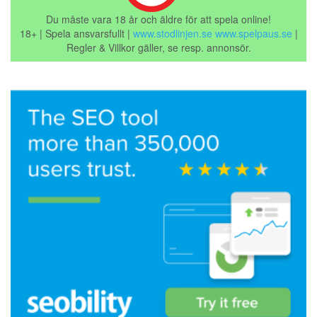
Du måste vara 18 år och äldre för att spela online!
18+ | Spela ansvarsfullt |
www.stodlinjen.se
www.spelpaus.se
|
Regler & Villkor gäller, se resp. annonsör.