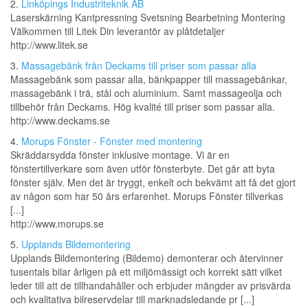
2.
Linköpings Industriteknik AB
Laserskärning Kantpressning Svetsning Bearbetning Montering
Välkommen till Litek Din leverantör av plåtdetaljer
http://www.litek.se
3.
Massagebänk från Deckams till priser som passar alla
Massagebänk som passar alla, bänkpapper till massagebänkar,
massagebänk i trä, stål och aluminium. Samt massageolja och
tillbehör från Deckams. Hög kvalité till priser som passar alla.
http://www.deckams.se
4.
Morups Fönster - Fönster med montering
Skräddarsydda fönster inklusive montage. Vi är en
fönstertillverkare som även utför fönsterbyte. Det går att byta
fönster själv. Men det är tryggt, enkelt och bekvämt att få det gjort
av någon som har 50 års erfarenhet. Morups Fönster tillverkas
[...]
http://www.morups.se
5.
Upplands Bildemontering
Upplands Bildemontering (Bildemo) demonterar och återvinner
tusentals bilar årligen på ett miljömässigt och korrekt sätt vilket
leder till att de tillhandahåller och erbjuder mängder av prisvärda
och kvalitativa bilreservdelar till marknadsledande pr [...]