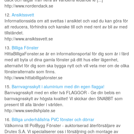
http://www.nordendack.se
12.
Ansiktssvett
Informationssida om att svettas i ansiktet och vad du kan göra för
att reducera, förhindra och kanske till och med rent av bli av med
tillståndet.
http://www.ansiktssvett.se
13.
Billiga Fönster
HittaBilligaFonster.se är en informationsportal för dig som är i färd
med att byta ut dina gamla fönster på ditt hus eller lägenhet,
alternativt för dig som ska bygga nytt och vill veta mer om de olika
fönsteralternativ som finns.
http://www.hittabilligafonster.se
15.
Barnvagnsskylt i aluminium med din egen flagga!
Barnvagnsskylt med en eller två FLAGGOR - Ge din bebis en
barnvagnsskylt av högsta kvalitet! Vi skickar den SNABBT som
present till alla länder i världen.
http://www.swedishplate.se
16.
Billiga underhållsfria PVC fönster och dörrar
Välkomna till PolBygg Fönster - auktoriserad återförsäljare av
Drutex S.A. Vi specialiserer oss i försäljning och montage av