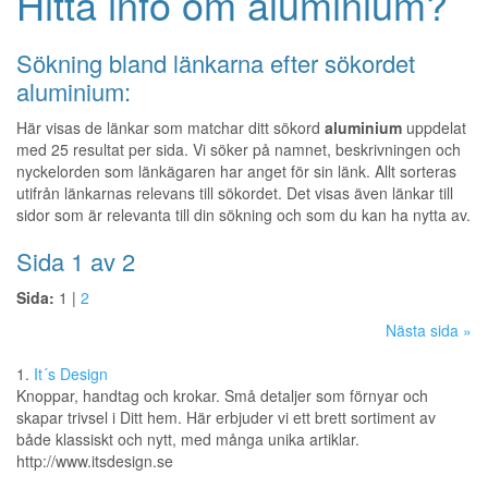
Hitta info om aluminium?
Sökning bland länkarna efter sökordet
aluminium:
Här visas de länkar som matchar ditt sökord
aluminium
uppdelat
med 25 resultat per sida. Vi söker på namnet, beskrivningen och
nyckelorden som länkägaren har anget för sin länk. Allt sorteras
utifrån länkarnas relevans till sökordet. Det visas även länkar till
sidor som är relevanta till din sökning och som du kan ha nytta av.
Sida 1 av 2
Sida:
1 |
2
Nästa sida »
1.
It´s Design
Knoppar, handtag och krokar. Små detaljer som förnyar och
skapar trivsel i Ditt hem. Här erbjuder vi ett brett sortiment av
både klassiskt och nytt, med många unika artiklar.
http://www.itsdesign.se