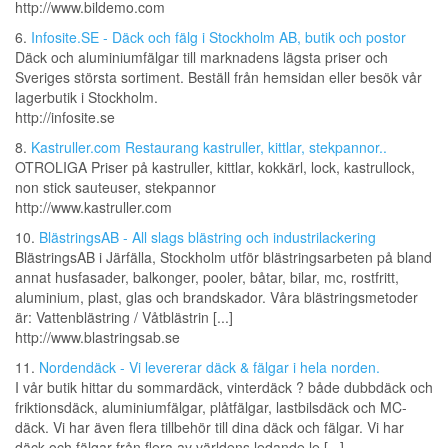
http://www.bildemo.com
6.
Infosite.SE - Däck och fälg i Stockholm AB, butik och postor
Däck och aluminiumfälgar till marknadens lägsta priser och
Sveriges största sortiment. Beställ från hemsidan eller besök vår
lagerbutik i Stockholm.
http://infosite.se
8.
Kastruller.com Restaurang kastruller, kittlar, stekpannor..
OTROLIGA Priser på kastruller, kittlar, kokkärl, lock, kastrullock,
non stick sauteuser, stekpannor
http://www.kastruller.com
10.
BlästringsAB - All slags blästring och industrilackering
BlästringsAB i Järfälla, Stockholm utför blästringsarbeten på bland
annat husfasader, balkonger, pooler, båtar, bilar, mc, rostfritt,
aluminium, plast, glas och brandskador. Våra blästringsmetoder
är: Vattenblästring / Våtblästrin [...]
http://www.blastringsab.se
11.
Nordendäck - Vi levererar däck & fälgar i hela norden.
I vår butik hittar du sommardäck, vinterdäck ? både dubbdäck och
friktionsdäck, aluminiumfälgar, plåtfälgar, lastbilsdäck och MC-
däck. Vi har även flera tillbehör till dina däck och fälgar. Vi har
däck och fälgar från flera av världens ledande le [...]