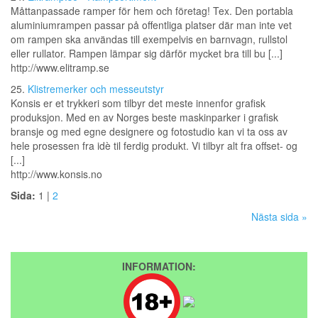
Måttanpassade ramper för hem och företag! Tex. Den portabla
aluminiumrampen passar på offentliga platser där man inte vet
om rampen ska användas till exempelvis en barnvagn, rullstol
eller rullator. Rampen lämpar sig därför mycket bra till bu [...]
http://www.elitramp.se
25.
Klistremerker och messeutstyr
Konsis er et trykkeri som tilbyr det meste innenfor grafisk
produksjon. Med en av Norges beste maskinparker i grafisk
bransje og med egne designere og fotostudio kan vi ta oss av
hele prosessen fra idè til ferdig produkt. Vi tilbyr alt fra offset- og
[...]
http://www.konsis.no
Sida:
1 |
2
Nästa sida »
INFORMATION: