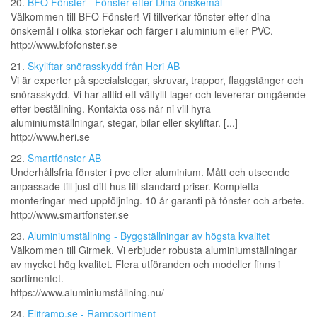
20.
BFO Fönster - Fönster efter Dina önskemål
Välkommen till BFO Fönster! Vi tillverkar fönster efter dina
önskemål i olika storlekar och färger i aluminium eller PVC.
http://www.bfofonster.se
21.
Skyliftar snörasskydd från Heri AB
Vi är experter på specialstegar, skruvar, trappor, flaggstänger och
snörasskydd. Vi har alltid ett välfyllt lager och levererar omgående
efter beställning. Kontakta oss när ni vill hyra
aluminiumställningar, stegar, bilar eller skyliftar. [...]
http://www.heri.se
22.
Smartfönster AB
Underhållsfria fönster i pvc eller aluminium. Mått och utseende
anpassade till just ditt hus till standard priser. Kompletta
monteringar med uppföljning. 10 år garanti på fönster och arbete.
http://www.smartfonster.se
23.
Aluminiumställning - Byggställningar av högsta kvalitet
Välkommen till Girmek. Vi erbjuder robusta aluminiumställningar
av mycket hög kvalitet. Flera utföranden och modeller finns i
sortimentet.
https://www.aluminiumställning.nu/
24.
Elitramp.se - Rampsortiment