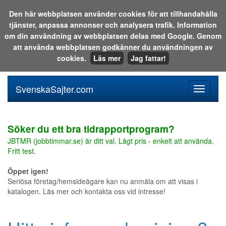
Den här webbplatsen använder cookies för att tillhandahålla
tjänster, anpassa annonser och analysera trafik. Information
Sök i katalogen eller på webben:
om din användning av webbplatsen delas med Google. Genom
att använda webbplatsen godkänner du användningen av
cookies.
Läs mer
Jag fattar!
SvenskaSajter.com
Mobilan
meny
för
svenska
Söker du ett bra tidrapportprogram?
JBTMR (jobbtimmar.se) är ditt val. Lågt pris - enkelt att använda.
Fritt test.
Öppet igen!
Seriösa företag/hemsideägare kan nu anmäla om att visas i
katalogen. Läs mer och kontakta oss vid intresse!