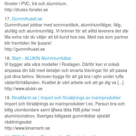
fönster i PVC, trä och aluminium.
http://drutex-fonster.se
17.
Gummihuset.se
Gummihuset jobbar med sommardäck, aluminiumfälgar, fälg,
alufälg och aluminiumfälg. Vi brinner för att alltid leverera det där
lilla extra när du väljer att bli kund hos oss. Med oss som partner
blir framtiden lite ljusare!
http://gummihuset.se
18.
Start - ALUKIN Aluminiumbåtar
Vi bygger alla våra modeller i Roslagen. Därför kan vi också
anpassa din båt med detaljer och smarta lösningar för att passa
just dina behov. Skroven byggs för att gå bra i sjön under tuffa
väderförhållanden. Kvalitet är vårt arbete och att ge dig va [...]
http://www.alukin.se
19.
KinaMarin.se | Import och försäljnings av marinprodukter
Import och försäljnings av marinprodukter t.ex. Parsun bra och
billig utombordare samt @sea lätta RIB-jollar med
aluminiumskrov. Sveriges billigaste gummibåtar sjöställ
räddningsväst
http://www.kinamarin.se