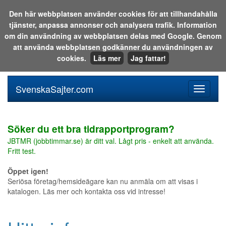
Den här webbplatsen använder cookies för att tillhandahålla
tjänster, anpassa annonser och analysera trafik. Information
Sök i katalogen eller på webben:
om din användning av webbplatsen delas med Google. Genom
att använda webbplatsen godkänner du användningen av
cookies.
Läs mer
Jag fattar!
SvenskaSajter.com
Mobilan
meny
för
svenska
Söker du ett bra tidrapportprogram?
JBTMR (jobbtimmar.se) är ditt val. Lågt pris - enkelt att använda.
Fritt test.
Öppet igen!
Seriösa företag/hemsideägare kan nu anmäla om att visas i
katalogen. Läs mer och kontakta oss vid intresse!