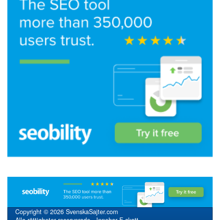
Copyright © 2026 SvenskaSajter.com
Alla rättigheter reserverade - Innehar F-skatt.