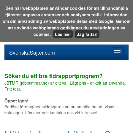
Den här webbplatsen använder cookies för att tillhandahålla
tjänster, anpassa annonser och analysera trafik. Information
Sök i katalogen eller på webben:
om din användning av webbplatsen delas med Google. Genom
att använda webbplatsen godkänner du användningen av
cookies.
Läs mer
Jag fattar!
SvenskaSajter.com
Mobilan
meny
för
svenska
Söker du ett bra tidrapportprogram?
JBTMR (jobbtimmar.se) är ditt val. Lågt pris - enkelt att använda.
Fritt test.
Öppet igen!
Seriösa företag/hemsideägare kan nu anmäla om att visas i
katalogen. Läs mer och kontakta oss vid intresse!