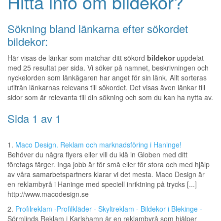
Hitta info om bildekor?
Sökning bland länkarna efter sökordet
bildekor:
Här visas de länkar som matchar ditt sökord
bildekor
uppdelat
med 25 resultat per sida. Vi söker på namnet, beskrivningen och
nyckelorden som länkägaren har anget för sin länk. Allt sorteras
utifrån länkarnas relevans till sökordet. Det visas även länkar till
sidor som är relevanta till din sökning och som du kan ha nytta av.
Sida 1 av 1
1.
Maco Design. Reklam och marknadsföring i Haninge!
Behöver du några flyers eller vill du klä in Globen med ditt
företags färger. Inga jobb är för små eller för stora och med hjälp
av våra samarbetspartners klarar vi det mesta. Maco Design är
en reklambyrå i Haninge med speciell inriktning på trycks [...]
http://www.macodesign.se
2.
Profilreklam -Profilkläder - Skyltreklam - Bildekor i Blekinge -
Sörmlinds Reklam i Karlshamn är en reklambyrå som hjälper