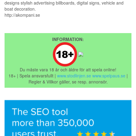
designs stylish advertising billboards, digital signs, vehicle and
boat decoration.
http://akompani.se
INFORMATION:
Du måste vara 18 år och äldre för att spela online!
18+ | Spela ansvarsfullt |
www.stodlinjen.se
www.spelpaus.se
|
Regler & Villkor gäller, se resp. annonsör.