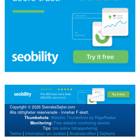
Copyright © 2026 SvenskaSajter.com
Alla rättigheter reserverade - Innehar F-skatt.
Thumbshots
:
Website Thumbshots by PagePeeker
Monitoring:
Free website monitoring service
Tips:
bra online tidrapportering
Twitter
|
Information om cookies
|
Användarvillkor
|
Sajtkarta