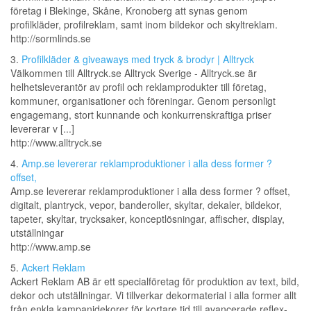
företag i Blekinge, Skåne, Kronoberg att synas genom
profilkläder, profilreklam, samt inom bildekor och skyltreklam.
http://sormlinds.se
3.
Profilkläder & giveaways med tryck & brodyr | Alltryck
Välkommen till Alltryck.se Alltryck Sverige - Alltryck.se är
helhetsleverantör av profil och reklamprodukter till företag,
kommuner, organisationer och föreningar. Genom personligt
engagemang, stort kunnande och konkurrenskraftiga priser
levererar v [...]
http://www.alltryck.se
4.
Amp.se levererar reklamproduktioner i alla dess former ?
offset,
Amp.se levererar reklamproduktioner i alla dess former ? offset,
digitalt, plantryck, vepor, banderoller, skyltar, dekaler, bildekor,
tapeter, skyltar, trycksaker, konceptlösningar, affischer, display,
utställningar
http://www.amp.se
5.
Ackert Reklam
Ackert Reklam AB är ett special­företag för produktion av text, bild,
dekor och utstäl­lningar. Vi tillverkar dekor­material i alla former allt
från enkla kampanjdekorer för kortare tid till avancerade reflex­