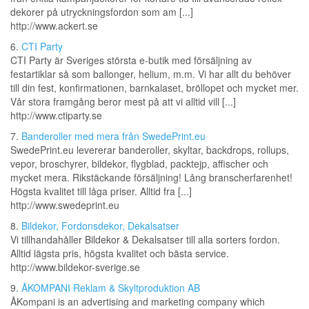
dekorer på utrycknings­fordon som am [...]
http://www.ackert.se
6.
CTI Party
CTI Party är Sveriges största e-butik med försäljning av
festartiklar så som ballonger, helium, m.m. Vi har allt du behöver
till din fest, konfirmationen, barnkalaset, bröllopet och mycket mer.
Vår stora framgång beror mest på att vi alltid vill [...]
http://www.ctiparty.se
7.
Banderoller med mera från SwedePrint.eu
SwedePrint.eu levererar banderoller, skyltar, backdrops, rollups,
vepor, broschyrer, bildekor, flygblad, packtejp, affischer och
mycket mera. Rikstäckande försäljning! Lång branscherfarenhet!
Högsta kvalitet till låga priser. Alltid fra [...]
http://www.swedeprint.eu
8.
Bildekor, Fordonsdekor, Dekalsatser
Vi tillhandahåller Bildekor & Dekalsatser till alla sorters fordon.
Alltid lägsta pris, högsta kvalitet och bästa service.
http://www.bildekor-sverige.se
9.
ÅKOMPANI Reklam & Skyltproduktion AB
ÅKompani is an advertising and marketing company which