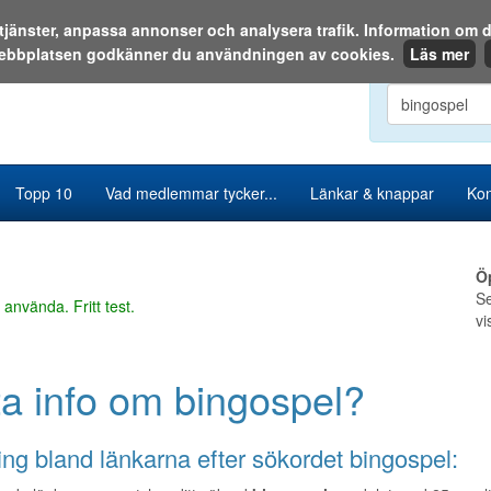
a tjänster, anpassa annonser och analysera trafik. Information o
ebbplatsen godkänner du användningen av cookies.
Läs mer
Sök i katalog
Topp 10
Vad medlemmar tycker...
Länkar & knappar
Kon
Ö
Se
 använda. Fritt test.
vi
ta info om bingospel?
ng bland länkarna efter sökordet bingospel: