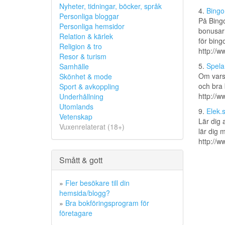
Nyheter, tidningar, böcker, språk
4.
Bingo
Personliga bloggar
På Bingo
Personliga hemsidor
bonusarn
Relation & kärlek
för bing
Religion & tro
http://
Resor & turism
5.
Spela
Samhälle
Om vars 
Skönhet & mode
och bra 
Sport & avkoppling
http://w
Underhållning
Utomlands
9.
Elek.
Vetenskap
Lär dig 
Vuxenrelaterat (18+)
lär dig m
http://w
Smått & gott
»
Fler besökare till din
hemsida/blogg?
»
Bra bokföringsprogram för
företagare