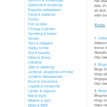
Ekonomi & försäkringar
Här visa
Elektronik & utrustning
sida. Vi
Engelska webbplatser
sin länk.
Familj & relationer
sidor so
Fordon
Foto & video
Sida 
Företag & tjänster
Gambling & kasino
1.
Onlin
Handel
Välkomme
Hem & trädgård
kronor t
Hobby & fritid
Skandina
Hus & boende
http://w
Hälsa & fitness
Industrier
2.
Bingo
Jobb & utbildning
Bingo On
Jordbruk, skogsbruk och fiske
bingo på
Juridik & rättsväsendet
bingogui
Konst & humaniora
http://w
Logistik & transporter
3.
Bingo
Länder & regioner
Bingoram
Mat & dryck
bingo on
Medicin & vård
https://
Mobil & SMS