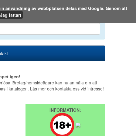
m din användning av webbplatsen delas med Google. Genom att
Den 6 augusti 2026
Jag fattar!
en eller på webben:
takt
ppet igen!
riösa företag/hemsideägare kan nu anmäla om att
sas i katalogen. Läs mer och kontakta oss vid intresse!
INFORMATION: