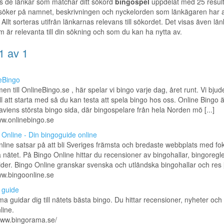
s de länkar som matchar ditt sökord
bingospel
uppdelat med 25 result
 söker på namnet, beskrivningen och nyckelorden som länkägaren har a
 Allt sorteras utifrån länkarnas relevans till sökordet. Det visas även länka
m är relevanta till din sökning och som du kan ha nytta av.
1 av 1
eBingo
n till OnlineBingo.se , här spelar vi bingo varje dag, året runt. Vi bjud
ill att starta med så du kan testa att spela bingo hos oss. Online Bingo ä
viens största bingo sida, där bingospelare från hela Norden mö [...]
ww.onlinebingo.se
 Online - Din bingoguide online
line satsar på att bli Sveriges främsta och bredaste webbplats med fo
 nätet. På Bingo Online hittar du recensioner av bingohallar, bingoregle
der. Bingo Online granskar svenska och utländska bingohallar och res [.
ww.bingoonline.se
 guide
a guidar dig till nätets bästa bingo. Du hittar recensioner, nyheter och
line.
www.bingorama.se/