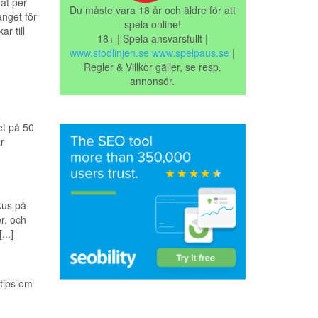
at per
Du måste vara 18 år och äldre för att
nget för
spela online!
r till
18+ | Spela ansvarsfullt |
www.stodlinjen.se
www.spelpaus.se
|
Regler & Villkor gäller, se resp.
annonsör.
et på 50
r
kus på
r, och
..]
 tips om