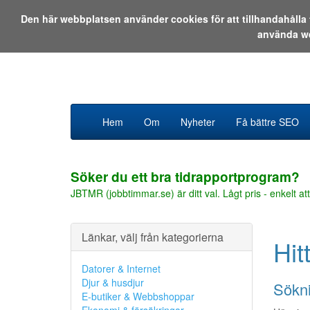
Den här webbplatsen använder cookies för att tillhandahåll
använda w
Hem
Om
Nyheter
Få bättre SEO
Söker du ett bra tidrapportprogram?
JBTMR (jobbtimmar.se) är ditt val. Lågt pris - enkelt att
Länkar, välj från kategorierna
Hit
Datorer & Internet
Djur & husdjur
Sökni
E-butiker & Webbshoppar