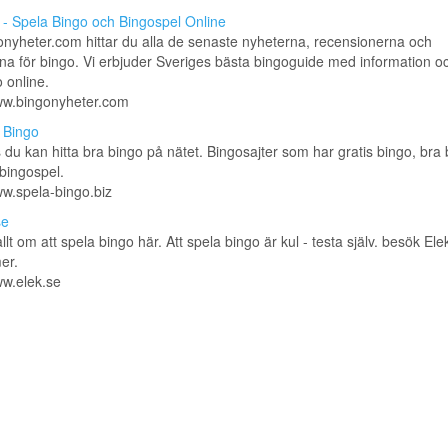
 - Spela Bingo och Bingospel Online
nyheter.com hittar du alla de senaste nyheterna, recensionerna och
a för bingo. Vi erbjuder Sveriges bästa bingoguide med information oc
o online.
www.bingonyheter.com
 Bingo
du kan hitta bra bingo på nätet. Bingosajter som har gratis bingo, bra
bingospel.
ww.spela-bingo.biz
se
allt om att spela bingo här. Att spela bingo är kul - testa själv. besök El
er.
ww.elek.se