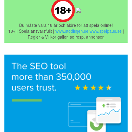
Du måste vara 18 år och äldre för att spela online!
18+ | Spela ansvarsfullt |
www.stodlinjen.se
www.spelpaus.se
|
Regler & Villkor gäller, se resp. annonsör.