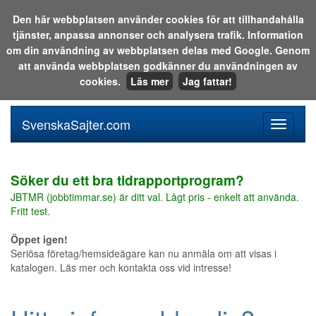
Den här webbplatsen använder cookies för att tillhandahålla
tjänster, anpassa annonser och analysera trafik. Information
Sök i katalogen eller på webben:
om din användning av webbplatsen delas med Google. Genom
att använda webbplatsen godkänner du användningen av
cookies.
Läs mer
Jag fattar!
SvenskaSajter.com
Mobilan
meny
för
svenska
Söker du ett bra tidrapportprogram?
JBTMR (jobbtimmar.se) är ditt val. Lågt pris - enkelt att använda.
Fritt test.
Öppet igen!
Seriösa företag/hemsideägare kan nu anmäla om att visas i
katalogen. Läs mer och kontakta oss vid intresse!