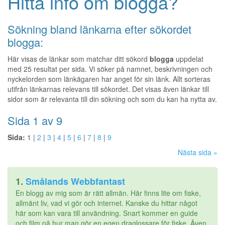
Hitta info om blogga?
Sökning bland länkarna efter sökordet
blogga:
Här visas de länkar som matchar ditt sökord
blogga
uppdelat
med 25 resultat per sida. Vi söker på namnet, beskrivningen och
nyckelorden som länkägaren har anget för sin länk. Allt sorteras
utifrån länkarnas relevans till sökordet. Det visas även länkar till
sidor som är relevanta till din sökning och som du kan ha nytta av.
Sida 1 av 9
Sida:
1 |
2
|
3
|
4
|
5
|
6
|
7
|
8
|
9
Nästa sida »
1.
Smålands Webbfantast
En blogg av mig som är rätt allmän. Här finns lite om fiske,
allmänt liv, vad vi gör och internet. Kanske du hittar något
här som kan vara till användning. Snart kommer en guide
och film på hur man gör en egen draglossare för fiske. Även