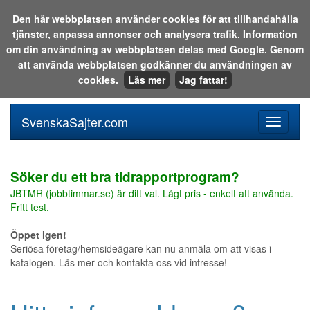
Den här webbplatsen använder cookies för att tillhandahålla
tjänster, anpassa annonser och analysera trafik. Information
Sök i katalogen eller på webben:
om din användning av webbplatsen delas med Google. Genom
att använda webbplatsen godkänner du användningen av
cookies.
Läs mer
Jag fattar!
SvenskaSajter.com
Mobilan
meny
för
svenska
Söker du ett bra tidrapportprogram?
JBTMR (jobbtimmar.se) är ditt val. Lågt pris - enkelt att använda.
Fritt test.
Öppet igen!
Seriösa företag/hemsideägare kan nu anmäla om att visas i
katalogen. Läs mer och kontakta oss vid intresse!