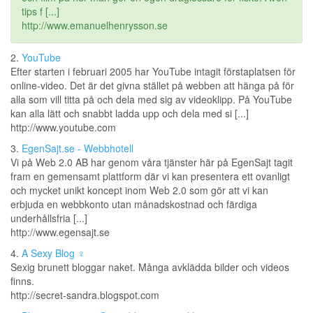
tips f [...]
http://www.emanuelhenrysson.se
2.
YouTube
Efter starten i februari 2005 har YouTube intagit förstaplatsen för
online-video. Det är det givna stället på webben att hänga på för
alla som vill titta på och dela med sig av videoklipp. På YouTube
kan alla lätt och snabbt ladda upp och dela med si [...]
http://www.youtube.com
3.
EgenSajt.se - Webbhotell
Vi på Web 2.0 AB har genom våra tjänster här på EgenSajt tagit
fram en gemensamt plattform där vi kan presentera ett ovanligt
och mycket unikt koncept inom Web 2.0 som gör att vi kan
erbjuda en webbkonto utan månadskostnad och färdiga
underhållsfria [...]
http://www.egensajt.se
4.
A Sexy Blog ♀
Sexig brunett bloggar naket. Många avklädda bilder och videos
finns.
http://secret-sandra.blogspot.com