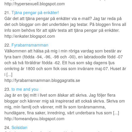
http://hypersexuell.blogspot.com
21.
Tjäna pengar på enkäter!
Går det att tjäna pengar på enkäter via e-mail? Jag tar reda på
det och bloggar om det undertiden jag testar. På bloggen finns all
info som behövs för att själv testa att tjäna pengar på enkäter.
http://enkater.blogspot.com
22.
Fyrabarnsmamman
Välkommen att hälsa på mig i min röriga vardag som består av
fyra barn (födda -94, -96, -98 och -00), en labradoodle född -07
och så två föräldrar födda -62. Ett hus som såg dagens ljus
omkring år 1800 och som fick oss som invånare maj-07. Huset är
i [...]
http://fyrabarnsmamman.bloggagratis.se
23.
to me and you
Jag är en tjej mitt i livet som älskar att skriva. Jag följer flera
bloggar och känner mig så inspirerad att också skriva. Skriva om
mig, min familj och vänner, mitt liv som tonårsmamma,
hundägare, fina saker, inredning, vårt underbara hus som [...]
http://tomeandyou.blogspot.com
24.
Solsidan