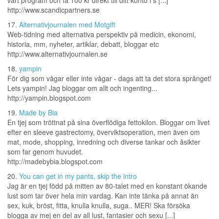
vårt program och få 100 kr direkt till ditt konto i s [...]
http://www.scandicpartners.se
17.
Alternativjournalen med Motgift
Web-tidning med alternativa perspektiv på medicin, ekonomi,
historia, mm, nyheter, artiklar, debatt, bloggar etc
http://www.alternativjournalen.se
18.
yampin
För dig som vågar eller inte vågar - dags att ta det stora språnget!
Lets yampin! Jag bloggar om allt och ingenting...
http://yampin.blogspot.com
19.
Made by Bia
En tjej som tröttnat på sina överflödiga fettokilon. Bloggar om livet
efter en sleeve gastrectomy, överviktsoperation, men även om
mat, mode, shopping, inredning och diverse tankar och åsikter
som far genom huvudet.
http://madebybia.blogspot.com
20.
You can get in my pants, skip the intro
Jag är en tjej född på mitten av 80-talet med en konstant ökande
lust som tar över hela min vardag. Kan inte tänka på annat än
sex, kuk, bröst, fitta, knulla knulla, suga.. MER! Ska försöka
blogga av mej en del av all lust, fantasier och sexu [...]