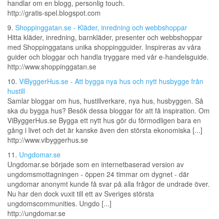
handlar om en blogg, personlig touch.
http://gratis-spel.blogspot.com
9.
Shoppinggatan.se - Kläder, inredning och webbshoppar
Hitta kläder, inredning, barnkläder, presenter och webbshoppar
med Shoppinggatans unika shoppingguider. Inspireras av våra
guider och bloggar och handla tryggare med vår e-handelsguide.
http://www.shoppinggatan.se
10.
ViByggerHus.se - Att bygga nya hus och nytt husbygge från
hustill
Samlar bloggar om hus, hustillverkare, nya hus, husbyggen. Så
ska du bygga hus? Besök dessa bloggar för att få inspiration. Om
ViByggerHus.se Bygga ett nytt hus gör du förmodligen bara en
gång i livet och det är kanske även den största ekonomiska [...]
http://www.vibyggerhus.se
11.
Ungdomar.se
Ungdomar.se började som en internetbaserad version av
ungdomsmottagningen - öppen 24 timmar om dygnet - där
ungdomar anonymt kunde få svar på alla frågor de undrade över.
Nu har den dock vuxit till ett av Sveriges största
ungdomscommunities. Ungdo [...]
http://ungdomar.se