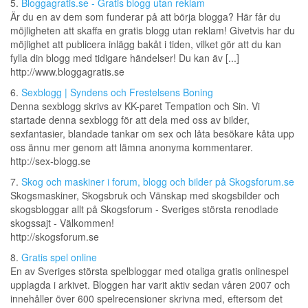
5.
Bloggagratis.se - Gratis blogg utan reklam
Är du en av dem som funderar på att börja blogga? Här får du
möjligheten att skaffa en gratis blogg utan reklam! Givetvis har du
möjlighet att publicera inlägg bakåt i tiden, vilket gör att du kan
fylla din blogg med tidigare händelser! Du kan äv [...]
http://www.bloggagratis.se
6.
Sexblogg | Syndens och Frestelsens Boning
Denna sexblogg skrivs av KK-paret Tempation och Sin. Vi
startade denna sexblogg för att dela med oss av bilder,
sexfantasier, blandade tankar om sex och låta besökare kåta upp
oss ännu mer genom att lämna anonyma kommentarer.
http://sex-blogg.se
7.
Skog och maskiner i forum, blogg och bilder på Skogsforum.se
Skogsmaskiner, Skogsbruk och Vänskap med skogsbilder och
skogsbloggar allt på Skogsforum - Sveriges största renodlade
skogssajt - Välkommen!
http://skogsforum.se
8.
Gratis spel online
En av Sveriges största spelbloggar med otaliga gratis onlinespel
upplagda i arkivet. Bloggen har varit aktiv sedan våren 2007 och
innehåller över 600 spelrecensioner skrivna med, eftersom det