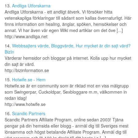
13.
Andliga Utforskarna
Andliga Utforskarna - ett andligt ätverk. Vi försöker hitta
vetenskapliga förklaringar till sådant som kallas övernaturligt. Här
finns information om healing, änglar, spöken, hemsökelser och
annat. Vi har även vår egen Wiki med artiklar om det öve [...]
http://www.andliga.net
14.
Webbsajters värde, Bloggvärde, Hur mycket är din sajt värd?
BizIn
Värderar hemsidor och bloggar på internet. Kolla upp hur mycket
din sajt är värd.
http://bizinformation.se
15.
Hotwife.se - Hem
Hotwife.se är en community som är riktad mot en viss målgrupp
som Swingerpar, Cuckoldpar, Sexbloggare m.m, välkommen in
redan idag!
http://www.hotwife.se
16.
Scandic Partners
Scandic Partners Affiliate Program, online sedan 2003! Tjäna
pengar på din hemsida eller blogg - anmäl dig till Sveriges mest
lönsamma och högst betalande Affiliate Program. Anmäl dig till