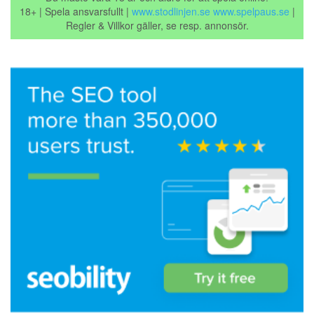
18+ | Spela ansvarsfullt |
www.stodlinjen.se
www.spelpaus.se
|
Regler & Villkor gäller, se resp. annonsör.