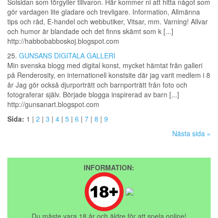
Solsidan som förgyller tillvaron. Här kommer ni att hitta något som
gör vardagen lite gladare och trevligare. Information, Allmänna
tips och råd, E-handel och webbutiker, Vitsar, mm. Varning! Allvar
och humor är blandade och det finns skämt som k [...]
http://habbobabboskoj.blogspot.com
25.
GUNSANS DIGITALA GALLERI
Min svenska blogg med digital konst, mycket hämtat från galleri
på Renderosity, en internationell konstsite där jag varit medlem i 8
år Jag gör också djurporträtt och barnporträtt från foto och
fotograferar själv. Började blogga inspirerad av barn [...]
http://gunsanart.blogspot.com
Sida:
1 |
2
|
3
|
4
|
5
|
6
|
7
|
8
|
9
Nästa sida »
INFORMATION:
Du måste vara 18 år och äldre för att spela online!