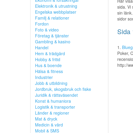
Ekonomi & försäkringar
Här visa
Elektronik & utrustning
sida. Vi
Engelska webbplatser
sin länk.
Familj & relationer
sidor so
Fordon
Foto & video
Sida 
Företag & tjänster
Gambling & kasino
1.
Blueg
Handel
Poker, C
Hem & trädgård
recensio
Hobby & fritid
http://w
Hus & boende
Hälsa & fitness
Industrier
Jobb & utbildning
Jordbruk, skogsbruk och fiske
Juridik & rättsväsendet
Konst & humaniora
Logistik & transporter
Länder & regioner
Mat & dryck
Medicin & vård
Mobil & SMS