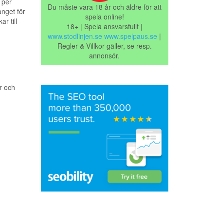
 per
Du måste vara 18 år och äldre för att
nget för
spela online!
r till
18+ | Spela ansvarsfullt |
www.stodlinjen.se
www.spelpaus.se
|
Regler & Villkor gäller, se resp.
annonsör.
r och