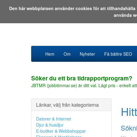
Den här webbplatsen använder cookies för att tillhandahåll
använda w
Hem
Om
Nyheter
Få bättre SEO
Söker du ett bra tidrapportprogram?
JBTMR (jobbtimmar.se) är ditt val. Lågt pris - enkelt att
Länkar, välj från kategorierna
Hit
Datorer & Internet
Djur & husdjur
Sökni
E-butiker & Webbshoppar