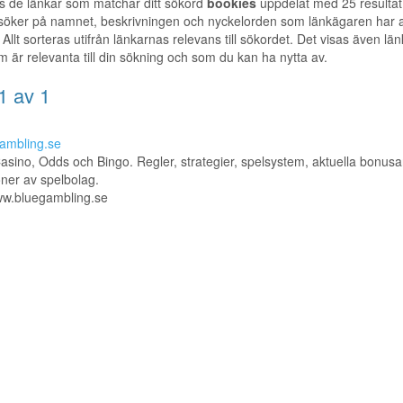
s de länkar som matchar ditt sökord
bookies
uppdelat med 25 resultat
 söker på namnet, beskrivningen och nyckelorden som länkägaren har a
 Allt sorteras utifrån länkarnas relevans till sökordet. Det visas även länka
m är relevanta till din sökning och som du kan ha nytta av.
1 av 1
ambling.se
asino, Odds och Bingo. Regler, strategier, spelsystem, aktuella bonusa
ner av spelbolag.
ww.bluegambling.se