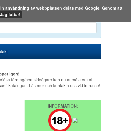
m din användning av webbplatsen delas med Google. Genom att
Den 6 augusti 2026
Jag fattar!
en eller på webben:
takt
ppet igen!
riösa företag/hemsideägare kan nu anmäla om att
sas i katalogen. Läs mer och kontakta oss vid intresse!
INFORMATION: