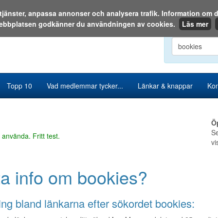
a tjänster, anpassa annonser och analysera trafik. Information o
ebbplatsen godkänner du användningen av cookies.
Läs mer
Sök i katalog
Topp 10
Vad medlemmar tycker...
Länkar & knappar
Kon
Ö
Se
 använda. Fritt test.
vi
ta info om bookies?
ng bland länkarna efter sökordet bookies: