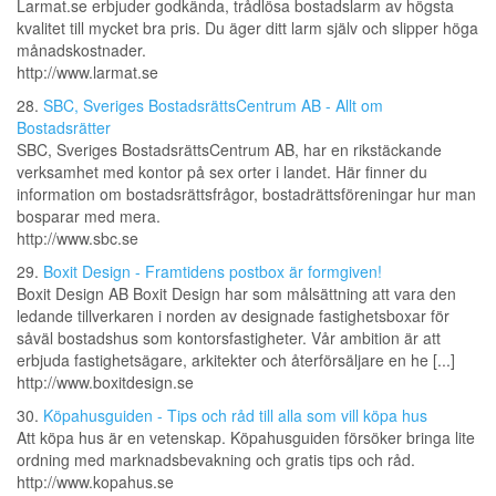
Larmat.se erbjuder godkända, trådlösa bostadslarm av högsta
kvalitet till mycket bra pris. Du äger ditt larm själv och slipper höga
månadskostnader.
http://www.larmat.se
28.
SBC, Sveriges BostadsrättsCentrum AB - Allt om
Bostadsrätter
SBC, Sveriges BostadsrättsCentrum AB, har en rikstäckande
verksamhet med kontor på sex orter i landet. Här finner du
information om bostadsrättsfrågor, bostadrättsföreningar hur man
bosparar med mera.
http://www.sbc.se
29.
Boxit Design - Framtidens postbox är formgiven!
Boxit Design AB Boxit Design har som målsättning att vara den
ledande tillverkaren i norden av designade fastighetsboxar för
såväl bostadshus som kontorsfastigheter. Vår ambition är att
erbjuda fastighetsägare, arkitekter och återförsäljare en he [...]
http://www.boxitdesign.se
30.
Köpahusguiden - Tips och råd till alla som vill köpa hus
Att köpa hus är en vetenskap. Köpahusguiden försöker bringa lite
ordning med marknadsbevakning och gratis tips och råd.
http://www.kopahus.se