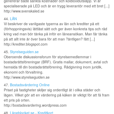
genererar både sänkta kostnader och koldioxidutsläpp. Vi är
specialiserade på LED och är en trygg leverantör med ett bret [...]
http://www.svenskaled.se
44.
LÅN
Vi beskriver de vanligaste typerna av lån och krediter på ett
(förhoppningsvis) lättläst sätt och ger även konkreta tips och råd
kring vad man bör tänka på inför en låneansökan. Man får tänka
på att allt inte är över bara för att man ?äntligen? fått [...]
http://krediter.blogspot.com
45.
Styrelseguiden.se
Oberoende diskussionsforum för styrelsemedlemmar i
bostadsrättsföreningar (BRF). Gratis mallar, dokument, avtal och
hemsida till din bostadsrättsförening. Rådgivning inom juridik,
ekonomi och förvaltning.
http://www.styrelseguiden.se
47.
Bostadsvärdering Online
Priset på fastigheter skiljer sig ordentligt åt i olika städer och
lägen. Vilket gör att en värdering på kåken är viktigt för att få fram
ett pris på orten.
http://bostadsvardering.wordpress.com
48.
Låneblocket.se - Kreditkort