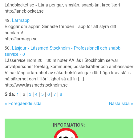
Låneblocket.se - Låna pengar, smslån, snabblån, kreditkort
http://laneblocket.se
49.
Larmapp
Bloggar om appar. Senaste trenden - app för att styra ditt
hemlarm!
http://larmapp.se
50.
Låsjour - Låssmed Stockholm - Professionell och snabb
service - 0
Låsservice inom 20 - 30 minuter AA lås i Stockholm servar
privatpersoner företag, kommuner, bostadsrätter och ambassader
Vi har lång erfarenhet av säkerhetslösningar där höga krav ställs
på säkerhet och tillförlitlighet så att in [...]
http://www.lassmedstockholm.se
Sida:
1
| 2 |
3
|
4
|
5
|
6
|
7
|
8
« Föregående sida
Nästa sida »
INFORMATION: