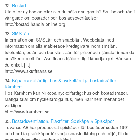
32.
Bostad
Ute efter ny bostad eller ska du sälja den gamla? Se tips och råd i
vår guide om bostäder och bostadsöverlåtelser.
http://bostad.handla-online.org
33.
SMSLån
Information om SMSLån och snabblån. Webbplats med
information om alla etablerade kreditgivare inom smslån,
telefonlån, bolån och banklån. Jämför priser och tjänster innan du
ansöker om ett lån. Akutfinans hjälper dig i lånedjungel. Här kan
du enkelt [...]
http://www.akutfinans.se
34.
Köpa nyckelfärdigt hus & nyckelfärdiga bostadsrätter -
Kärnhem
Hos Kärnhem kan Ni köpa nyckelfärdigt hus och bostadsrätter.
Många talar om nyckelfärdiga hus, men Kärnhem menar det
verkligen.
http://www.karnhem.se
35.
Bostadsventilation, Fläktfilter, Spiskåpa & Spiskåpor
Tovenco AB har producerat spiskåpor för bostäder sedan 1991
och har idag spiskåpor för varje smakinriktning och miljö, till det
gammaldags eller moderna köket.