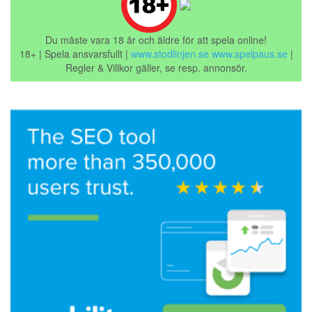
Du måste vara 18 år och äldre för att spela online!
18+ | Spela ansvarsfullt |
www.stodlinjen.se
www.spelpaus.se
|
Regler & Villkor gäller, se resp. annonsör.