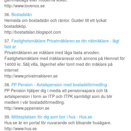
http://www.tovenco.se
36.
Bostadslån
Hemsida om bostadslån och räntor. Guider till ett lyckat
bostadsköp.
http://bostadslan.blogspot.com
37.
Fastighetsmäklare Privatmäklaren.se din nätmäklare - lågt
fast ar
Privatmäklaren.se mäklare med låga fasta arvoden.
Fastighetsmäklare med mäklaransvar och annons på Hemnet för
14000 kr. Sälj villa, lägenhet eller tomt med din mäklare på
internet
http://www.privatmaklaren.se
38.
PP Pension - Avtalspension med bostadsförmedling
PP Pension hjälper dig i media att pensionsspara och få
avtalspension i form av ITP och ITPK samtidigt som du blir
medlem i vår bostadsförmedling.
http://www.pppension.se
39.
Mötesplatsen för dig som bor i hus - Hus.se
Hus.se är en portal för nuvarande och blivande husägare.
http://www.hus.se