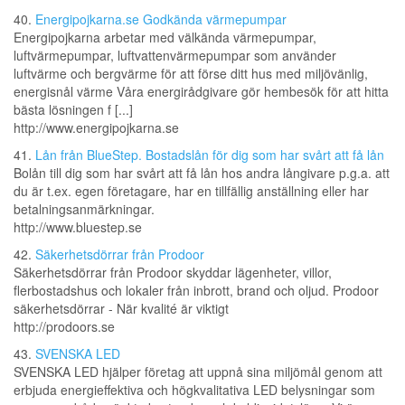
40.
Energipojkarna.se Godkända värmepumpar
Energipojkarna arbetar med välkända värmepumpar,
luftvärmepumpar, luftvattenvärmepumpar som använder
luftvärme och bergvärme för att förse ditt hus med miljövänlig,
energisnål värme Våra energirådgivare gör hembesök för att hitta
bästa lösningen f [...]
http://www.energipojkarna.se
41.
Lån från BlueStep. Bostadslån för dig som har svårt att få lån
Bolån till dig som har svårt att få lån hos andra långivare p.g.a. att
du är t.ex. egen företagare, har en tillfällig anställning eller har
betalningsanmärkningar.
http://www.bluestep.se
42.
Säkerhetsdörrar från Prodoor
Säkerhetsdörrar från Prodoor skyddar lägenheter, villor,
flerbostadshus och lokaler från inbrott, brand och oljud. Prodoor
säkerhetsdörrar - När kvalité är viktigt
http://prodoors.se
43.
SVENSKA LED
SVENSKA LED hjälper företag att uppnå sina miljömål genom att
erbjuda energieffektiva och högkvalitativa LED belysningar som