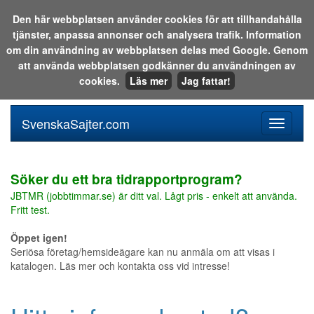
Den här webbplatsen använder cookies för att tillhandahålla
tjänster, anpassa annonser och analysera trafik. Information
Sök i katalogen eller på webben:
om din användning av webbplatsen delas med Google. Genom
att använda webbplatsen godkänner du användningen av
cookies.
Läs mer
Jag fattar!
SvenskaSajter.com
Mobilan
meny
för
svenska
Söker du ett bra tidrapportprogram?
JBTMR (jobbtimmar.se) är ditt val. Lågt pris - enkelt att använda.
Fritt test.
Öppet igen!
Seriösa företag/hemsideägare kan nu anmäla om att visas i
katalogen. Läs mer och kontakta oss vid intresse!