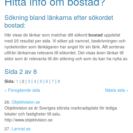
Hitta info om bostad?
Sökning bland länkarna efter sökordet
bostad:
Här visas de länkar som matchar ditt sökord
bostad
uppdelat
med 25 resultat per sida. Vi söker på namnet, beskrivningen och
nyckelorden som länkägaren har anget för sin länk. Allt sorteras
utifrån länkarnas relevans till sökordet. Det visas även länkar till
sidor som är relevanta till din sökning och som du kan ha nytta av.
Sida 2 av 8
Sida:
1
| 2 |
3
|
4
|
5
|
6
|
7
|
8
« Föregående sida
Nästa sida »
26.
Objektvision.se
Objektvision.se är Sveriges största marknadsplats för lediga
lokaler och fastigheter till salu.
http://www.objektvision.se
27.
Larmat.se