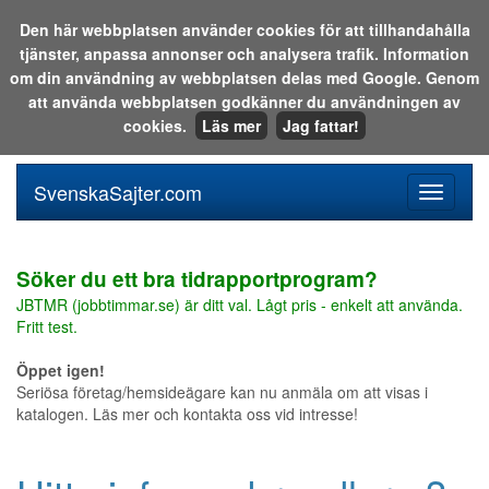
Den här webbplatsen använder cookies för att tillhandahålla
tjänster, anpassa annonser och analysera trafik. Information
Sök i katalogen eller på webben:
om din användning av webbplatsen delas med Google. Genom
att använda webbplatsen godkänner du användningen av
cookies.
Läs mer
Jag fattar!
SvenskaSajter.com
Mobilan
meny
för
svenska
Söker du ett bra tidrapportprogram?
JBTMR (jobbtimmar.se) är ditt val. Lågt pris - enkelt att använda.
Fritt test.
Öppet igen!
Seriösa företag/hemsideägare kan nu anmäla om att visas i
katalogen. Läs mer och kontakta oss vid intresse!