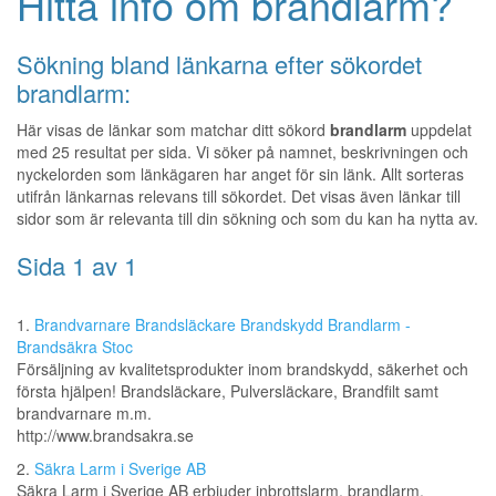
Hitta info om brandlarm?
Sökning bland länkarna efter sökordet
brandlarm:
Här visas de länkar som matchar ditt sökord
brandlarm
uppdelat
med 25 resultat per sida. Vi söker på namnet, beskrivningen och
nyckelorden som länkägaren har anget för sin länk. Allt sorteras
utifrån länkarnas relevans till sökordet. Det visas även länkar till
sidor som är relevanta till din sökning och som du kan ha nytta av.
Sida 1 av 1
1.
Brandvarnare Brandsläckare Brandskydd Brandlarm -
Brandsäkra Stoc
Försäljning av kvalitetsprodukter inom brandskydd, säkerhet och
första hjälpen! Brandsläckare, Pulversläckare, Brandfilt samt
brandvarnare m.m.
http://www.brandsakra.se
2.
Säkra Larm i Sverige AB
Säkra Larm i Sverige AB erbjuder inbrottslarm, brandlarm,