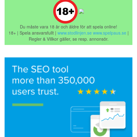
Du måste vara 18 år och äldre för att spela online!
18+ | Spela ansvarsfullt |
www.stodlinjen.se
www.spelpaus.se
|
Regler & Villkor gäller, se resp. annonsör.