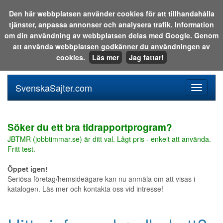
Den här webbplatsen använder cookies för att tillhandahålla
tjänster, anpassa annonser och analysera trafik. Information
Sök i katalogen eller på webben:
om din användning av webbplatsen delas med Google. Genom
att använda webbplatsen godkänner du användningen av
cookies.
Läs mer
Jag fattar!
SvenskaSajter.com
Mobilan
meny
för
svenska
Söker du ett bra tidrapportprogram?
JBTMR (jobbtimmar.se) är ditt val. Lågt pris - enkelt att använda.
Fritt test.
Öppet igen!
Seriösa företag/hemsideägare kan nu anmäla om att visas i
katalogen. Läs mer och kontakta oss vid intresse!