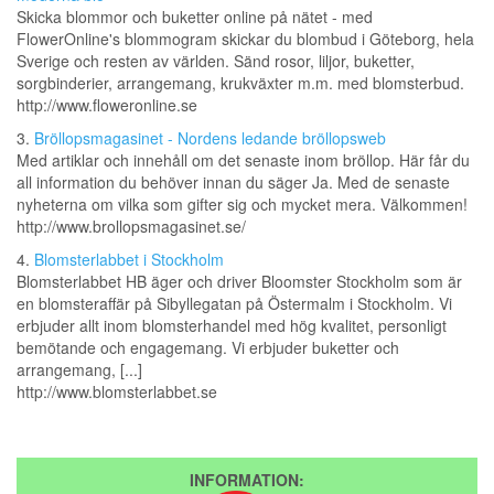
Skicka blommor och buketter online på nätet - med
FlowerOnline's blommogram skickar du blombud i Göteborg, hela
Sverige och resten av världen. Sänd rosor, liljor, buketter,
sorgbinderier, arrangemang, krukväxter m.m. med blomsterbud.
http://www.floweronline.se
3.
Bröllopsmagasinet - Nordens ledande bröllopsweb
Med artiklar och innehåll om det senaste inom bröllop. Här får du
all information du behöver innan du säger Ja. Med de senaste
nyheterna om vilka som gifter sig och mycket mera. Välkommen!
http://www.brollopsmagasinet.se/
4.
Blomsterlabbet i Stockholm
Blomsterlabbet HB äger och driver Bloomster Stockholm som är
en blomsteraffär på Sibyllegatan på Östermalm i Stockholm. Vi
erbjuder allt inom blomsterhandel med hög kvalitet, personligt
bemötande och engagemang. Vi erbjuder buketter och
arrangemang, [...]
http://www.blomsterlabbet.se
INFORMATION: