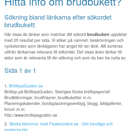
Hitta info om brudbukett?
Sökning bland länkarna efter sökordet
brudbukett:
Här visas de länkar som matchar ditt sökord
brudbukett
uppdelat
med 25 resultat per sida. Vi söker på namnet, beskrivningen och
nyckelorden som länkägaren har anget för sin länk. Allt sorteras
utifrån länkarnas relevans till sökordet. Det visas även länkar till
sidor som är relevanta till din sökning och som du kan ha nytta av.
Sida 1 av 1
1.
BröllopsGuiden.se
Bröllop på BröllopsGuiden, Sveriges första bröllopsportal!
Brudklänningar, brudfrisyrer, brudbuketter m.m.
Planeringskalender, bordsplaceringsverktyg, blogg, bildgallerier,
forum m.m.
http://www.brollopsguiden.se
2.
Skicka blommor med Floweronline.se - Det trendiga och
moderna blo