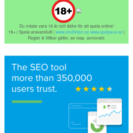
Du måste vara 18 år och äldre för att spela online!
18+ | Spela ansvarsfullt |
www.stodlinjen.se
www.spelpaus.se
|
Regler & Villkor gäller, se resp. annonsör.