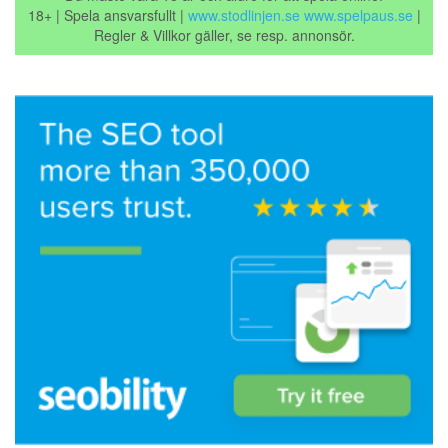
18+ | Spela ansvarsfullt |
www.stodlinjen.se
www.spelpaus.se
|
Regler & Villkor gäller, se resp. annonsör.