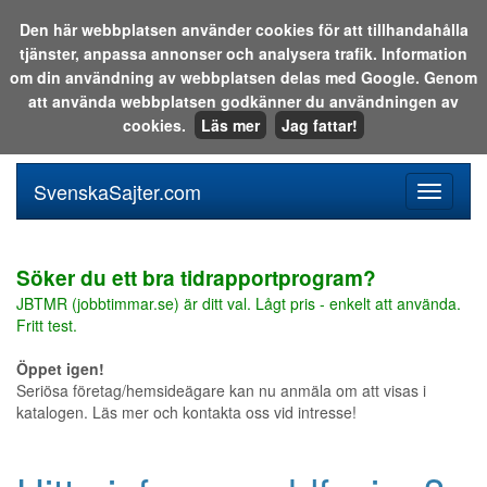
Den här webbplatsen använder cookies för att tillhandahålla
tjänster, anpassa annonser och analysera trafik. Information
Sök i katalogen eller på webben:
om din användning av webbplatsen delas med Google. Genom
att använda webbplatsen godkänner du användningen av
cookies.
Läs mer
Jag fattar!
SvenskaSajter.com
Mobilan
meny
för
svenska
Söker du ett bra tidrapportprogram?
JBTMR (jobbtimmar.se) är ditt val. Lågt pris - enkelt att använda.
Fritt test.
Öppet igen!
Seriösa företag/hemsideägare kan nu anmäla om att visas i
katalogen. Läs mer och kontakta oss vid intresse!